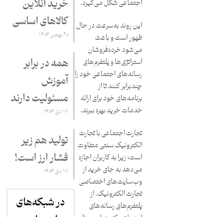
خرید آنلاین
اجتماعی شکل می‌گیرد.
کالاهای اساسی
این روند به‌سرعت در حال
۲۰ بهمن ۱۴۰۴
ظهور است و باعث
می‌شود خرده‌فروشان
همه در برابر
استراتژی‌ها و پلتفرم‌های
رسانه‌های اجتماعی خود را
آموزش
چندبرابر کنند تا از
مسئولیت دارند
برنامه‌های خود برای ارائه
خدمات خرید بهره ببرند.
۱۷ دی ۱۴۰۴
تجارت اجتماعی با تجارت
تولید هم زیر
الکترونیک سنتی متفاوت
فشار ارز است!
است؛ زیرا به کاربران اجازه
می‌دهد به جای خرید از
۱۷ دی ۱۴۰۴
وب‌سایت‌های اختصاصی
تجارت الکترونیک، از
در شبکه‌های
پلتفرم‌های رسانه‌های