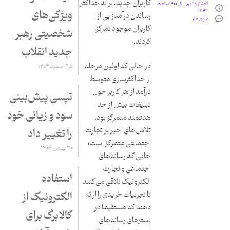
کاربران جدید، بر به حداکثر
انتشار:
۲۸ دی سال ۱۴۰۰ ساعت
۱۲:۴۳
ویژگی‌های
رساندن درآمدزایی از
بدون نظر
کاربران موجود تمرکز
شخصیتی رهبر
کردند.
جدید انقلاب
در حالی که اولین مرحله
۲۵ اسفند ۱۴۰۴
از حداکثرسازی متوسط
درآمد از هر کاربر حول
تپسی پیش‌بینی
تبلیغات بیش از حد
سود و زیانی خود
هدفمند متمرکز بود،
تلاش‌های اخیر بر تجارت
را تغییر داد
اجتماعی متمرکز است؛
۳۰ بهمن ۱۴۰۴
جایی که رسانه‌های
اجتماعی و تجارت
استفاده
الکترونیک تلاقی می‌کنند
تا تجربیات خریدی را ارائه
الکترونیک از
دهند که مستقیماً در
کالابرگ برای
بسترهای رسانه‌های