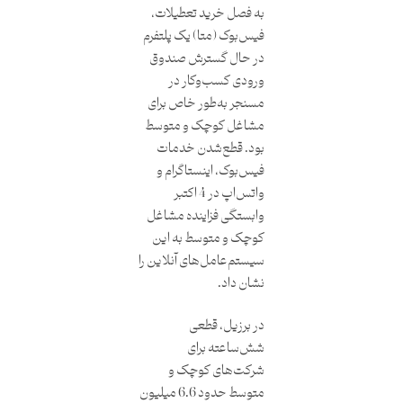
به فصل خرید تعطیلات،
فیس‌بوک (متا) یک پلتفرم
در حال گسترش صندوق
ورودی کسب‌وکار در
مسنجر به‌طور خاص برای
مشاغل کوچک و متوسط
بود. قطع‌شدن خدمات
فیس‌بوک، اینستاگرام و
واتس‌اپ در 4 اکتبر
وابستگی فزاینده مشاغل
کوچک و متوسط به این
سیستم‌عامل‌های آنلاین را
نشان داد.
در برزیل، قطعی
شش‌ساعته برای
شرکت‌های کوچک و
متوسط حدود 6.6 میلیون