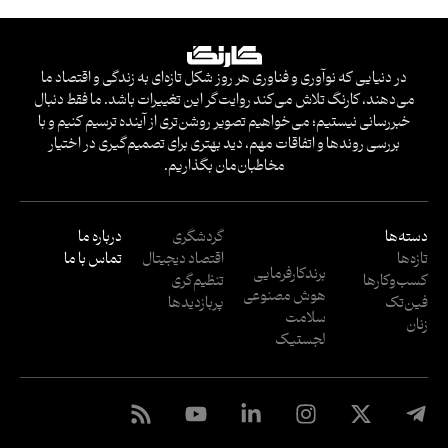
در دنیایی که نوآوری و فناوری هر روز شکل تازه‌ای به زندگی و اقتصاد ما
می‌دهند، کارنگ تلاش می‌کند روایت‌گر این تغییرات باشد. ما فقط دنبال
خبررسانی نیستیم؛ می‌خواهیم تصویر روشن‌تری از آینده ترسیم کنیم و با
بررسی روندها و اتفاقات مهم، دید بهتری برای تصمیم‌گیری در اختیار
مخاطبان‌مان بگذاریم.
دسته‌ها
گردشگری
درباره ما
تازه‌ها
اقتصاد دیجیتال
تماس با ما
برندکارفرمایی
کسب‌وکار‌ها
تنظیم‌گری
هوش مصنوعی
فین‌تک
پربازدید‌ها
سلامت
زنان
لجستیک