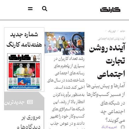
/
/
خانه
تیتر یک
شماره جدید
آینده روشن تجارت اجتماعی
هفته‌نامه کارنگ​
آینده روشن
تجارت
رشد تعداد کاربران در
بسیاری از پلتفرم‌های
اجتماعی
رسانه‌های اجتماعی
شناخته‌شده در سال‌های
آمارها و پیش‌بینی‌ها
اخیر کند شده است.
از مسیر کسب‌وکارها
به‌منظور برآورده‌کردن
جدید‌ترین
انتظار بالا از رشد، این
در شبکه‌های
شبکه‌ها استراتژی‌های
اجتماعی چه
مروری بر
کسب‌وکار خود را تغییر
می‌گویند؟
دادند و در عوض جذب
دیدگاه‌ها و
تحریریه کارنگ