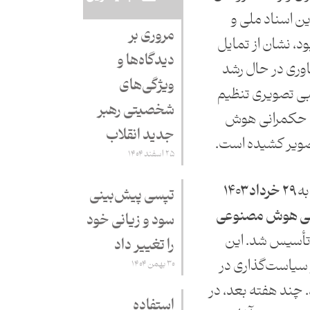
ین اسناد ملی و
مروری بر
د، نشان از تمایل
دیدگاه‌ها و
وری در حال رشد
ویژگی‌های
البی تصویری تنظیم
شخصیتی رهبر
ت حکمرانی هوش
جدید انقلاب
صویر کشیده است.
۲۵ اسفند ۱۴۰۴
به
۲۹ خرداد ۱۴۰۳
تپسی پیش‌بینی
لی هوش مصنوعی
سود و زیانی خود
أسیس شد. این
را تغییر داد
 سیاست‌گذاری در
۳۰ بهمن ۱۴۰۴
 چند هفته بعد، در
استفاده