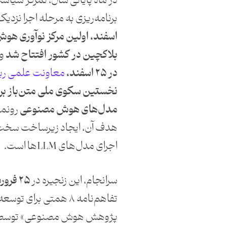
در ماه پایانی سال، تمرکز سیاس
برنامه‌ریزی به مرحله اجرا نزدیک
اسفند، اولین مرکز نوآوری هو
بلاکچین در کشور افتتاح شد
و 
در ۲۵ اسفند،
معاونت علمی ر
نخستین سکوی ملی متن‌باز برای
مدل‌های هوش مصنوعی
رونما
هدف آن، ایجاد زیرساخت سخت‌ا
اجرای مدل‌های LLMها است.
سرانجام، این زنجیره در
۲۵ فروردین ۱۴۰۴
تفاهم‌نامه ۸ همتی برای 
پژوهش هوش مصنوعی» توسط