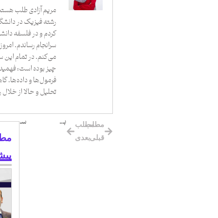
مریم آزادی طلب هستم.
رشته فیزیک در دانشگ
کردم و در فلسفه دانشگ
سرانجام رساندم. امروز
می‌کنم. در تمام این س
چیز بوده است: فهمید
فرمول‌ها و داده‌ها، گا
تحلیل و حالا از خلال 
بازی دیجیتال در زمین محدود و ناهموار
سلطه سهم ۶۸ درصدی راست‌چین در بازار وردپرس ایران؛ پایان رقابت؟
مطلب
مطلب
مطا
قبلی
بعدی
پیش