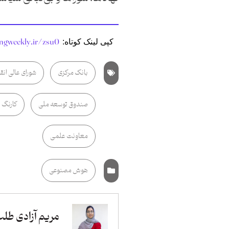
angweekly.ir/zsu0
کپی لینک کوتاه:
بانک مرکزی
شورای عالی ان
صندوق توسعه ملی
کارنگ ۱۵۸
معاونت علمی
هوش مصنوعی
مریم آزادی طل