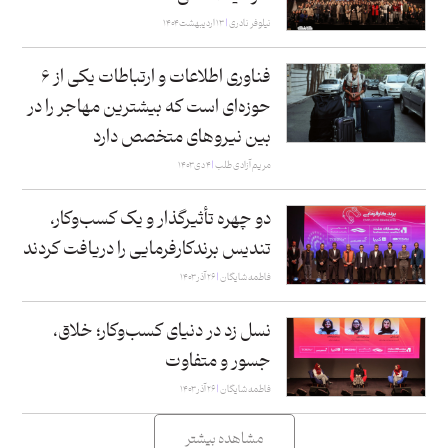
نیلوفر نادری
۱۳ اردیبهشت ۱۴۰۴
فناوری اطلاعات و ارتباطات یکی از ۶
حوزه‌ای است که بیشترین مهاجر را در
بین نیروهای متخصص دارد
مریم آزادی طلب
۴ دی ۱۴۰۳
دو چهره تأثیرگذار و یک کسب‌وکار،
تندیس برندکارفرمایی را دریافت کردند
فاطمه شایگان
۲۶ آذر ۱۴۰۳
نسل زد در دنیای کسب‌وکار؛ خلاق،
جسور و متفاوت
فاطمه شایگان
۲۶ آذر ۱۴۰۳
مشاهده بیشتر