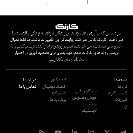
در دنیایی که نوآوری و فناوری هر روز شکل تازه‌ای به زندگی و اقتصاد ما
می‌دهند، کارنگ تلاش می‌کند روایت‌گر این تغییرات باشد. ما فقط دنبال
خبررسانی نیستیم؛ می‌خواهیم تصویر روشن‌تری از آینده ترسیم کنیم و با
بررسی روندها و اتفاقات مهم، دید بهتری برای تصمیم‌گیری در اختیار
مخاطبان‌مان بگذاریم.
دسته‌ها
گردشگری
درباره ما
تازه‌ها
اقتصاد دیجیتال
تماس با ما
برندکارفرمایی
کسب‌وکار‌ها
تنظیم‌گری
هوش مصنوعی
فین‌تک
پربازدید‌ها
سلامت
زنان
لجستیک