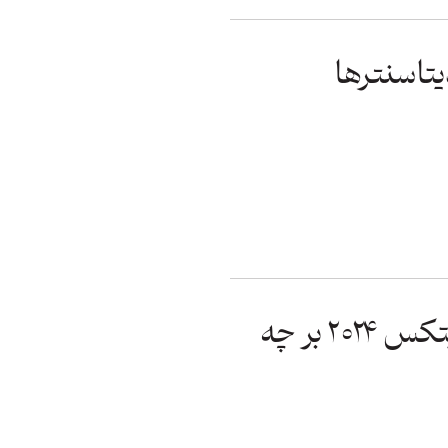
یتاسنترها
اکسپند نورث‌استار در جیتکس ۲۰۲۴ بر چه