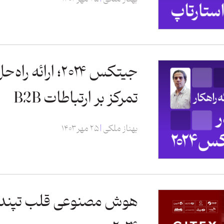
جیتکس ۲۰۲۴؛ ارا
تمرکز بر ارتباطات B2B
بهناز ملکی
۲۵ مهر ۱۴۰۳
هوش مصنوعی قلب تپنده