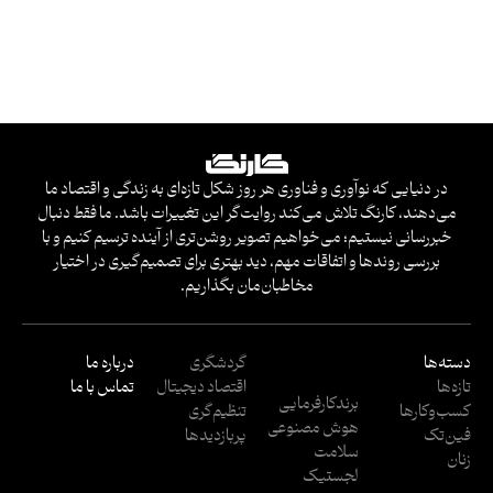
در دنیایی که نوآوری و فناوری هر روز شکل تازه‌ای به زندگی و اقتصاد ما
می‌دهند، کارنگ تلاش می‌کند روایت‌گر این تغییرات باشد. ما فقط دنبال
خبررسانی نیستیم؛ می‌خواهیم تصویر روشن‌تری از آینده ترسیم کنیم و با
بررسی روندها و اتفاقات مهم، دید بهتری برای تصمیم‌گیری در اختیار
مخاطبان‌مان بگذاریم.
دسته‌ها
گردشگری
درباره ما
تازه‌ها
اقتصاد دیجیتال
تماس با ما
برندکارفرمایی
کسب‌وکار‌ها
تنظیم‌گری
هوش مصنوعی
فین‌تک
پربازدید‌ها
سلامت
زنان
لجستیک