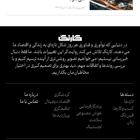
تحریریه کارنگ
۱ مرداد ۱۴۰۳
در دنیایی که نوآوری و فناوری هر روز شکل تازه‌ای به زندگی و اقتصاد ما
می‌دهند، کارنگ تلاش می‌کند روایت‌گر این تغییرات باشد. ما فقط دنبال
خبررسانی نیستیم؛ می‌خواهیم تصویر روشن‌تری از آینده ترسیم کنیم و با
بررسی روندها و اتفاقات مهم، دید بهتری برای تصمیم‌گیری در اختیار
مخاطبان‌مان بگذاریم.
دسته‌ها
گردشگری
درباره ما
تازه‌ها
اقتصاد دیجیتال
تماس با ما
برندکارفرمایی
کسب‌وکار‌ها
تنظیم‌گری
هوش مصنوعی
فین‌تک
پربازدید‌ها
سلامت
زنان
لجستیک