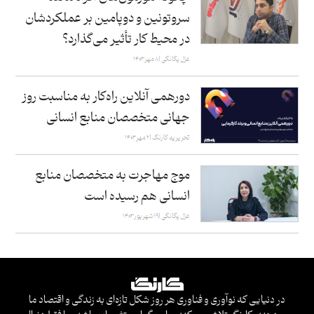
سروتونین و دوپامین بر عملکردشان
در محیط کار تأثیر می‌گذارد؟
غزل یگانگی
۸ مهر ۱۴۰۳
دورهمی آنلاین راه‌کار به مناسبت روز
جهانی متخصصان منابع انسانی
تحریریه کارنگ
۲ مهر ۱۴۰۳
موج مهاجرت به متخصصان منابع
انسانی هم رسیده است
غزل یگانگی
۱۹ شهریور ۱۴۰۳
در دنیایی که نوآوری و فناوری هر روز شکل تازه‌ای به زندگی و اقتصاد ما