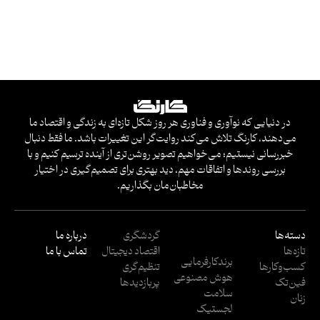
در دنیایی که نوآوری و فناوری هر روز شکل تازه‌ای به زندگی و اقتصاد ما
می‌دهند، کارنگ تلاش می‌کند روایت‌گر این تغییرات باشد. ما فقط دنبال
خبررسانی نیستیم؛ می‌خواهیم تصویر روشن‌تری از آینده ترسیم کنیم و با
بررسی روندها و اتفاقات مهم، دید بهتری برای تصمیم‌گیری در اختیار
مخاطبان‌مان بگذاریم.
دسته‌ها
گردشگری
درباره ما
تازه‌ها
اقتصاد دیجیتال
تماس با ما
برندکارفرمایی
کسب‌وکار‌ها
تنظیم‌گری
هوش مصنوعی
فین‌تک
پربازدید‌ها
سلامت
زنان
لجستیک