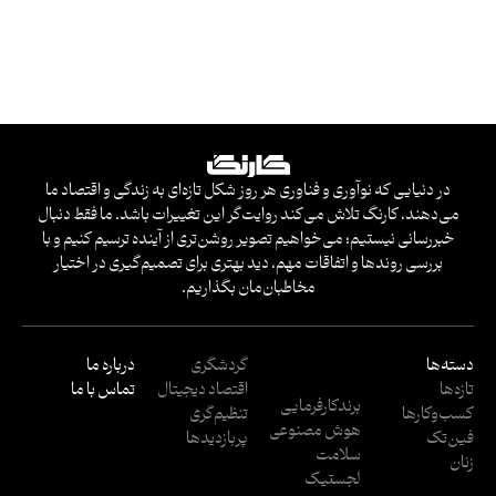
در دنیایی که نوآوری و فناوری هر روز شکل تازه‌ای به زندگی و اقتصاد ما
می‌دهند، کارنگ تلاش می‌کند روایت‌گر این تغییرات باشد. ما فقط دنبال
خبررسانی نیستیم؛ می‌خواهیم تصویر روشن‌تری از آینده ترسیم کنیم و با
بررسی روندها و اتفاقات مهم، دید بهتری برای تصمیم‌گیری در اختیار
مخاطبان‌مان بگذاریم.
دسته‌ها
گردشگری
درباره ما
تازه‌ها
اقتصاد دیجیتال
تماس با ما
برندکارفرمایی
کسب‌وکار‌ها
تنظیم‌گری
هوش مصنوعی
فین‌تک
پربازدید‌ها
سلامت
زنان
لجستیک