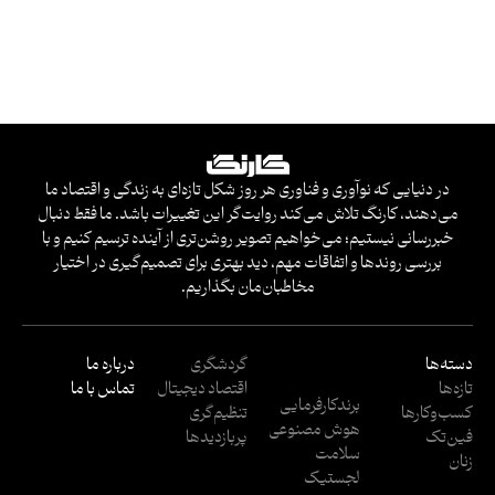
در دنیایی که نوآوری و فناوری هر روز شکل تازه‌ای به زندگی و اقتصاد ما
می‌دهند، کارنگ تلاش می‌کند روایت‌گر این تغییرات باشد. ما فقط دنبال
خبررسانی نیستیم؛ می‌خواهیم تصویر روشن‌تری از آینده ترسیم کنیم و با
بررسی روندها و اتفاقات مهم، دید بهتری برای تصمیم‌گیری در اختیار
مخاطبان‌مان بگذاریم.
دسته‌ها
گردشگری
درباره ما
تازه‌ها
اقتصاد دیجیتال
تماس با ما
برندکارفرمایی
کسب‌وکار‌ها
تنظیم‌گری
هوش مصنوعی
فین‌تک
پربازدید‌ها
سلامت
زنان
لجستیک