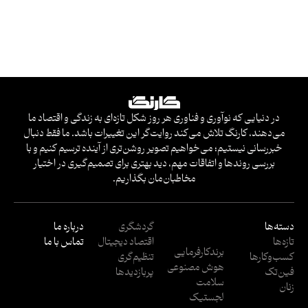
در دنیایی که نوآوری و فناوری هر روز شکل تازه‌ای به زندگی و اقتصاد ما
می‌دهند، کارنگ تلاش می‌کند روایت‌گر این تغییرات باشد. ما فقط دنبال
خبررسانی نیستیم؛ می‌خواهیم تصویر روشن‌تری از آینده ترسیم کنیم و با
بررسی روندها و اتفاقات مهم، دید بهتری برای تصمیم‌گیری در اختیار
مخاطبان‌مان بگذاریم.
دسته‌ها
گردشگری
درباره ما
تازه‌ها
اقتصاد دیجیتال
تماس با ما
برندکارفرمایی
کسب‌وکار‌ها
تنظیم‌گری
هوش مصنوعی
فین‌تک
پربازدید‌ها
سلامت
زنان
لجستیک