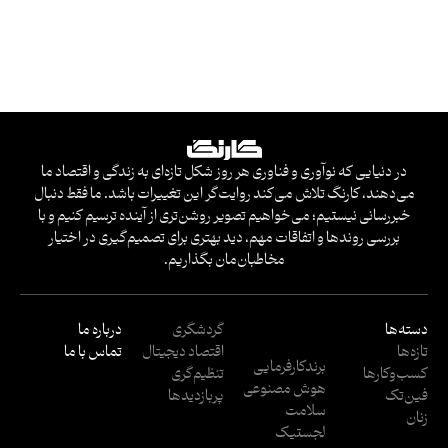
در دنیایی که نوآوری و فناوری هر روز شکل تازه‌ای به زندگی و اقتصاد ما
می‌دهند، کارنگ تلاش می‌کند روایت‌گر این تغییرات باشد. ما فقط دنبال
خبررسانی نیستیم؛ می‌خواهیم تصویر روشن‌تری از آینده ترسیم کنیم و با
بررسی روندها و اتفاقات مهم، دید بهتری برای تصمیم‌گیری در اختیار
مخاطبان‌مان بگذاریم.
دسته‌ها
گردشگری
درباره ما
تازه‌ها
اقتصاد دیجیتال
تماس با ما
برندکارفرمایی
کسب‌وکار‌ها
تنظیم‌گری
هوش مصنوعی
فین‌تک
پربازدید‌ها
سلامت
زنان
لجستیک