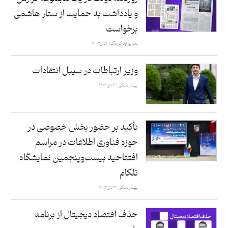
و یادداشت به حمایت از ستار هاشمی
برخواست
تحریریه کارنگ
۴ دی ۱۴۰۳
وزیر ارتباطات در سیبل انتقادات
بهناز ملکی
۳ دی ۱۴۰۳
تأکید بر حضور بخش خصوصی در
حوزه فناوری اطلاعات در مراسم
افتتاحیه بیست‌وپنجمین نمایشگاه
تلکام
بهناز ملکی
۳ دی ۱۴۰۳
حذف اقتصاد دیجیتال از برنامه