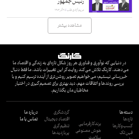
رئیس‌جمهور
مریم آزادی طلب
۲۸ آذر ۱۴۰۳
مشاهده بیشتر
در دنیایی که نوآوری و فناوری هر روز شکل تازه‌ای به زندگی و اقتصاد ما
می‌دهند، کارنگ تلاش می‌کند روایت‌گر این تغییرات باشد. ما فقط دنبال
خبررسانی نیستیم؛ می‌خواهیم تصویر روشن‌تری از آینده ترسیم کنیم و با
بررسی روندها و اتفاقات مهم، دید بهتری برای تصمیم‌گیری در اختیار
مخاطبان‌مان بگذاریم.
دسته‌ها
گردشگری
درباره ما
تازه‌ها
اقتصاد دیجیتال
تماس با ما
برندکارفرمایی
کسب‌وکار‌ها
تنظیم‌گری
هوش مصنوعی
فین‌تک
پربازدید‌ها
سلامت