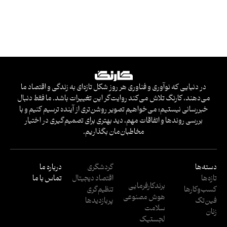
در دنیایی که نوآوری و فناوری هر روز شکل تازه‌ای به زندگی و اقتصاد ما
می‌دهند، کارنگ تلاش می‌کند روایت‌گر این تغییرات باشد. ما فقط دنبال
خبررسانی نیستیم؛ می‌خواهیم تصویر روشن‌تری از آینده ترسیم کنیم و با
بررسی روندها و اتفاقات مهم، دید بهتری برای تصمیم‌گیری در اختیار
مخاطبان‌مان بگذاریم.
دسته‌ها
گردشگری
درباره ما
تازه‌ها
اقتصاد دیجیتال
تماس با ما
برندکارفرمایی
کسب‌وکار‌ها
تنظیم‌گری
هوش مصنوعی
فین‌تک
پربازدید‌ها
سلامت
زنان
لجستیک