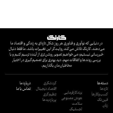
در دنیایی که نوآوری و فناوری هر روز شکل تازه‌ای به زندگی و اقتصاد ما
می‌دهند، کارنگ تلاش می‌کند روایت‌گر این تغییرات باشد. ما فقط دنبال
خبررسانی نیستیم؛ می‌خواهیم تصویر روشن‌تری از آینده ترسیم کنیم و با
بررسی روندها و اتفاقات مهم، دید بهتری برای تصمیم‌گیری در اختیار
مخاطبان‌مان بگذاریم.
دسته‌ها
گردشگری
درباره ما
تازه‌ها
اقتصاد دیجیتال
تماس با ما
برندکارفرمایی
کسب‌وکار‌ها
تنظیم‌گری
هوش مصنوعی
فین‌تک
پربازدید‌ها
سلامت
زنان
لجستیک