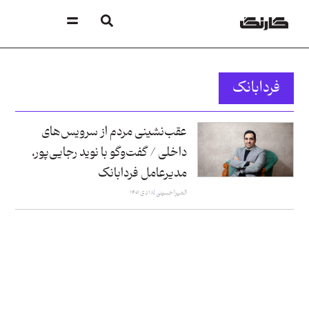
فردابانک
عقب‌نشینی مردم از سرویس‌های
داخلی / گفت‌و‌گو با نوید رجایی‌پور،
مدیرعامل فردابانک
المیرا حسینی
۱۸ دی ۱۴۰۱