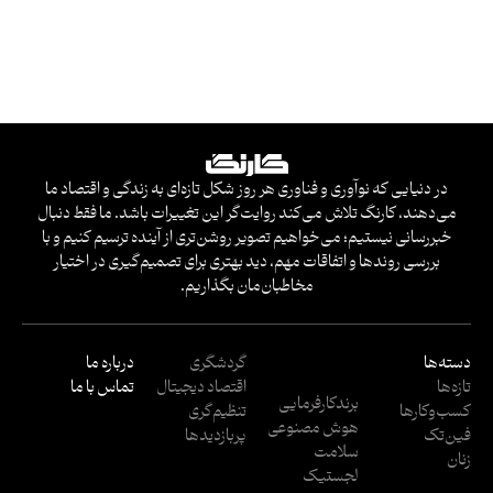
در دنیایی که نوآوری و فناوری هر روز شکل تازه‌ای به زندگی و اقتصاد ما
می‌دهند، کارنگ تلاش می‌کند روایت‌گر این تغییرات باشد. ما فقط دنبال
خبررسانی نیستیم؛ می‌خواهیم تصویر روشن‌تری از آینده ترسیم کنیم و با
بررسی روندها و اتفاقات مهم، دید بهتری برای تصمیم‌گیری در اختیار
مخاطبان‌مان بگذاریم.
دسته‌ها
گردشگری
درباره ما
تازه‌ها
اقتصاد دیجیتال
تماس با ما
برندکارفرمایی
کسب‌وکار‌ها
تنظیم‌گری
هوش مصنوعی
فین‌تک
پربازدید‌ها
سلامت
زنان
لجستیک