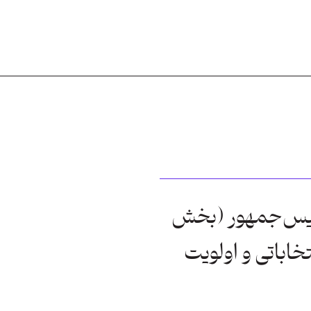
ئیس‌جمهور (بخش
اباتی و ⁠اولویت