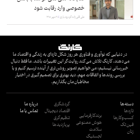
خصوصی وارد رقابت شود
علی قلی‌زاده گردرودباری
۲۸ مهر ۱۴۰۰
در دنیایی که نوآوری و فناوری هر روز شکل تازه‌ای به زندگی و اقتصاد ما
می‌دهند، کارنگ تلاش می‌کند روایت‌گر این تغییرات باشد. ما فقط دنبال
خبررسانی نیستیم؛ می‌خواهیم تصویر روشن‌تری از آینده ترسیم کنیم و با
بررسی روندها و اتفاقات مهم، دید بهتری برای تصمیم‌گیری در اختیار
مخاطبان‌مان بگذاریم.
دسته‌ها
گردشگری
درباره ما
تازه‌ها
اقتصاد دیجیتال
تماس با ما
برندکارفرمایی
کسب‌وکار‌ها
تنظیم‌گری
هوش مصنوعی
فین‌تک
پربازدید‌ها
سلامت
زنان
لجستیک