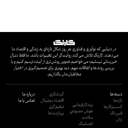
در دنیایی که نوآوری و فناوری هر روز شکل تازه‌ای به زندگی و اقتصاد ما
می‌دهند، کارنگ تلاش می‌کند روایت‌گر این تغییرات باشد. ما فقط دنبال
خبررسانی نیستیم؛ می‌خواهیم تصویر روشن‌تری از آینده ترسیم کنیم و با
بررسی روندها و اتفاقات مهم، دید بهتری برای تصمیم‌گیری در اختیار
مخاطبان‌مان بگذاریم.
دسته‌ها
گردشگری
درباره ما
تازه‌ها
اقتصاد دیجیتال
تماس با ما
برندکارفرمایی
کسب‌وکار‌ها
تنظیم‌گری
هوش مصنوعی
فین‌تک
پربازدید‌ها
سلامت
زنان
لجستیک