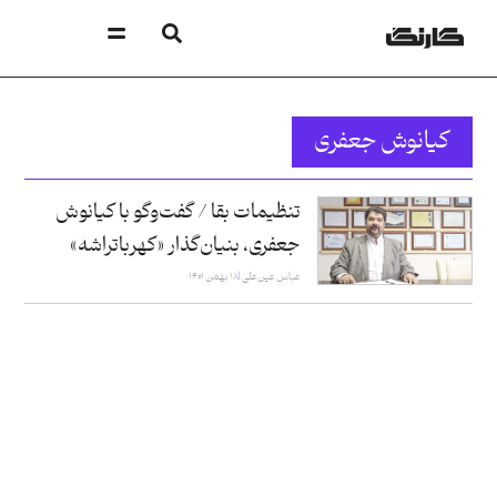
کیانوش جعفری
تنظیمات بقا / گفت‌و‌گو با کیانوش
جعفری، بنیان‌گذار «کهرباتراشه»
عباس عین‌علی
۱۸ بهمن ۱۴۰۱