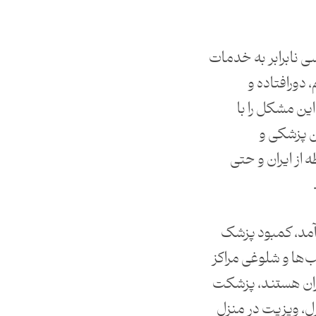
 نابرابر به خدمات
 دورافتاده و
ن مشکل را با
ن پزشکی و
ه از ایران و حتی
آمد، کمبود پزشک
‌ها و شلوغی مراکز
اران هستند، پزشکت
زل، ویزیت در منزل