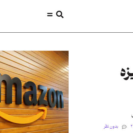
زه
بدون نظر