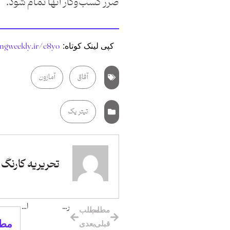
ضرر کسب‌و‌کار آنها تمام شود.
angweekly.ir/c8yo
کپی لینک کوتاه:
آفاق
آمازون
تیتر یک
تحریریه کارنگ
روزهای دشوار خرده‌فروشی
انکار آمار… یا چه کسی آدرس غلط می‌دهد؟
مطلب
مطلب
مطا
قبلی
بعدی