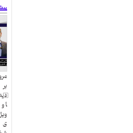
پیش
مرو
بر
دیدگ
ا و
ویژ
ی