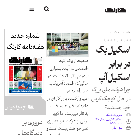
/
/
خانه
تیتر یک
شماره جدید
اسکیل‌بک در برابر اسکیل‌آپ
هفته‌نامه کارنگ​
اسکیل‌بک
صحبت از یک رکود
در برابر
اقتصادی در آینده بسیاری
اسکیل‌آپ
از مردم را ترسانده است. در
حالی که اقتصاد آمریکا به
چرا شرکت‌های بزرگ
دلیل آمارهای
در حال کوچک کردن
امیدوارکننده بازار کار آن در
جدید‌ترین
ماه‌های اخیر هنوز خوب
خود هستند؟
به نظر می‌رسد، اما گویا
تحریریه کارنگ
انتشار:
۲۱ شهریور سال ۱۴۰۱
مروری بر
برخی از شرکت‌های فناوری
ساعت ۲:۵۹
نمی‌خواهند ریسک کنند و
بدون نظر
دیدگاه‌ها و