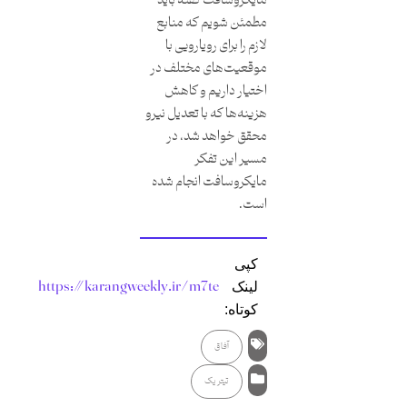
مایکروسافت گفته باید
مطمئن شویم که منابع
لازم را برای رویارویی با
موقعیت‌های مختلف در
اختیار داریم و کاهش
هزینه‌ها که با تعدیل نیرو
محقق خواهد شد، در
مسیر این تفکر
مایکروسافت انجام شده
است.
کپی
https://karangweekly.ir/m7te
لینک
کوتاه:
آفاق
تیتر یک