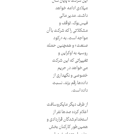
این شرکت تا پایان سال
میلادی ادامه خواهد
داشت. مدیر مالی
فیس‌بوک، توقف و
مشکلاتی را که شرکت با آن
مواجه است، به «رکود
صنعت» و همچنین حمله
روسیه به اوکراین و
تغییراتی که این شرکت
می‌خواهد در حریم
خصوصی و نگهداری از
داده‌ها رقم بزند، نسبت
داده است.
از طرف دیگر مایکروسافت
اعلام کرده صدها نفر از
استخدام‌شدگان قراردادی و
همین‌طور کارکنان بخش