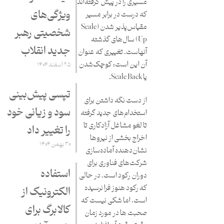
مسیری را در پیش گرفته‌اند
ویژگی‌های
که درست در برابر مسیر
مقیاس‌پذیر شدن (Scale
شخصیتی رهبر
Up) سال‌های گذشته
جدید انقلاب
آنهاست. تغییری که عنوان
آن این است: کوچک‌شدن
۲۵ اسفند ۱۴۰۴
یا Scale Back.
تپسی پیش‌بینی
از دست نگه داشتن برای
سود و زیانی خود
استخدام‌های جدید گرفته
تا لغو مشاغل آزادکاری تا
را تغییر داد
اخراج بخشی از نیروها
۳۰ بهمن ۱۴۰۴
نشان‌دهنده آماده‌سازی
شرکت‌های فناوری برای
استفاده
دوران رکود است. در حالی
که رکود هنوز فرا نرسیده
الکترونیک از
است، اما شکی نیست که
کالابرگ برای
صحبت ها در مورد زمان