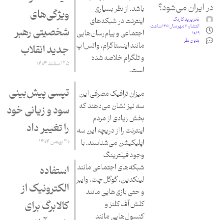
در ایران می‌شود؟
باشد. از نظر بسیاری
ویژگی‌های
تحریریه کارنگ
اینترنت در شبکه‌های
انتشار:
۱۱ مهر سال ۱۴۰۱ ساعت
شخصیتی رهبر
اجتماعی و پیام‌رسان‌هایی
۱۰:۱۹
بدون نظر
مانند اینستاگرام، واتس‌اپ
جدید انقلاب
و تلگرام خلاصه شده
۲۵ اسفند ۱۴۰۴
است.
تپسی پیش‌بینی
میزان ترافیک مصرفی این
سه نیز نشان می‌دهند که
سود و زیانی خود
بخش زیادی از مردم
را تغییر داد
اینترنت را از دریچه این سه
۳۰ بهمن ۱۴۰۴
اپلیکیشن می‌شناسند. با
وجود فیلترینگ
شبکه‌های اجتماعی مانند
استفاده
لینکدین، گوگل‌چت، وایبر
الکترونیک از
و حتی بازی‌هایی مانند
کالابرگ برای
کلش‌ آف کلنز و
کنسول‌هایی مانند