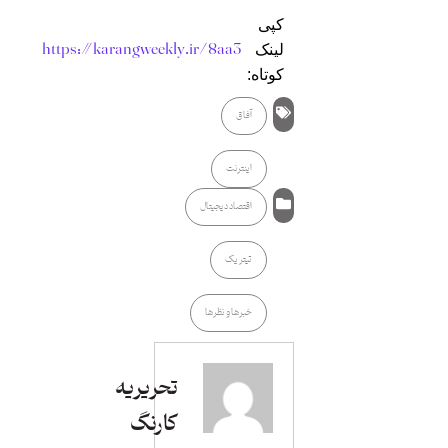
کپی
https://karangweekly.ir/8aa3
لینک
کوتاه:
آفاق
اینترنت
اقتصاد دیجیتال
تیتر یک
خبرها و نظرها
تحریریه
کارنگ