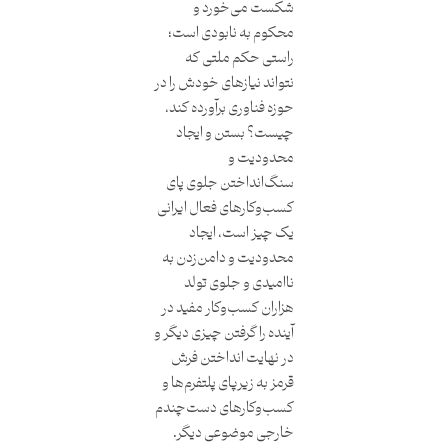
شکست می‌خورد و
محکوم به نابودی است؛
راستی حکم ملتی که
نتواند نیازهای خودش را در
حوزه فناوری برآورده کند،
چیست؟ بستن و ایجاد
محدودیت و
سنگ‌انداختن جلوی پای
کسب‌وکارهای فعال ایرانی
یک چیز است، ایجاد
محدودیت و دامن‌زدن به
ناامیدی و جلوی تولد
هزاران کسب‌وکار مفید در
آینده را گرفتن چیزی دیگر و
در نهایت انداختن فرش
قرمز به زیرپای پلتفرم‌ها و
کسب‌وکارهای دست‌چندم
خارجی موضوعی دیگر.