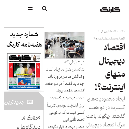
/
/
خانه
اقتصاد دیجیتال
شماره جدید
اقتصاد دیجیتال منهای اینترنت؟!
هفته‌نامه کارنگ​
اقتصاد
دیجیتال
در شرایطی که
ندانستن‌های ما زیاد است
منهای
و تناقض‌ها سر برآورده‌اند،
چه باید گفت؟ در دو هفته
اینترنت؟!
گذشته شاهد ایجاد
ایجاد محدودیت‌های
محدودیت‌های گسترده
جدید‌ترین
برای اینترنت بودیم. تقریباً
گسترده در دو هفته
کسی نیست که به‌نوعی
گذشته چگونه باعث
مروری بر
تحت تأثیر این
مرگ اقتصاد دیجیتال
دیدگاه‌ها و
محدودیت‌ها قرار نگرفته