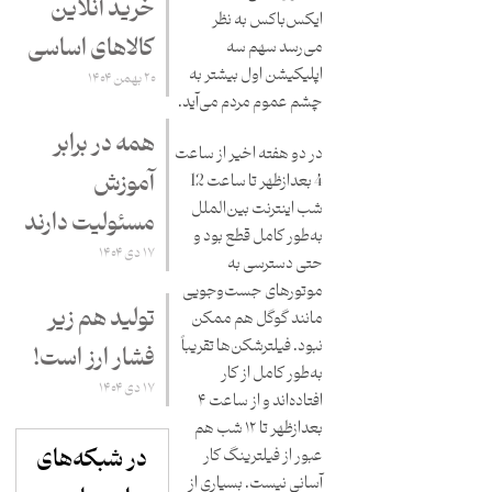
خرید آنلاین
ایکس‌باکس به نظر
کالاهای اساسی
می‌رسد سهم سه
اپلیکیشن اول بیشتر به
۲۰ بهمن ۱۴۰۴
چشم عموم مردم می‌آید.
همه در برابر
در دو هفته اخیر از ساعت
آموزش
4 بعدازظهر تا ساعت 12
شب اینترنت بین‌الملل
مسئولیت دارند
به‌طور کامل قطع بود و
۱۷ دی ۱۴۰۴
حتی دسترسی به
موتورهای جست‌وجویی
تولید هم زیر
مانند گوگل هم ممکن
نبود. فیلترشکن‌ها تقریباً
فشار ارز است!
به‌طور کامل از کار
۱۷ دی ۱۴۰۴
افتاده‌اند و از ساعت ۴
بعدازظهر تا ۱۲ شب هم
در شبکه‌های
عبور از فیلترینگ کار
آسانی نیست. بسیاری از