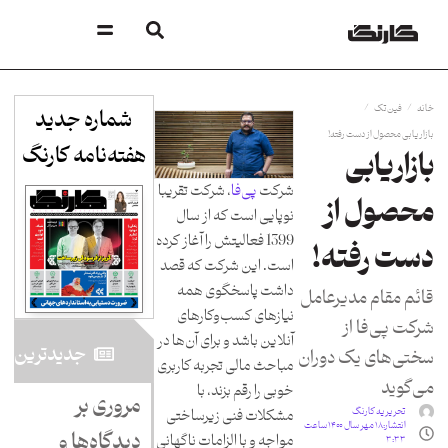
/
/
خانه
فین‌تک
شماره جدید
بازاریابی محصول از دست رفته!
هفته‌نامه کارنگ​
بازاریابی
شرکت
پی‌فا
، شرکت تقریبا
محصول از
نوپایی است که از سال
1399 فعالیتش را آغاز کرده
دست رفته!
است. این شرکت که قصد
داشت پاسخگوی همه
قائم مقام مدیرعامل
نیازهای کسب‌وکارهای
شرکت پی‌فا از
آنلاین باشد و برای آن‌ها در
جدید‌ترین
سختی‌های یک دوران
مباحث مالی تجربه کاربری
می‌گوید
خوبی را رقم بزند، با
مروری بر
تحریریه کارنگ
مشکلات فنی زیرساختی
انتشار:
۱۸ مهر سال ۱۴۰۰ ساعت
دیدگاه‌ها و
مواجه و با الزامات ناگهانی
۳:۳۳