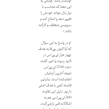
چابک‌تر باشد. چابکی به
این معنا که متناسب با
نیاز بازار بتواند خودش را
تغییر دهد و اصلاح کند و
سرویسی منعطف و کارآمد
باشد.»
او در پاسخ به این سؤال
که آیا اکنون پی‌فا به هدف
چهار هزار تی‌پی‌اس در
ثانیه رسیده یا خیر، گفت:
«عدد 3700 تی‌پی‌اس
نتیجه آخرین آزمایش
انجام‌شده است، بنابراین
فاصله کمی با هدف اصلی
داریم. دلیل این تفاوت
300 تی‌پی‌‌اسی هم به
اشکالات فنی بازمی‌گردد.