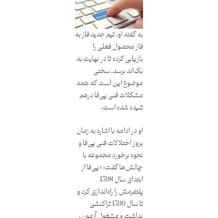
به گفته او، تیم جدید فاز به
فاز محصول فعلی را
بازیابی کرده تا در نهایت به
بک‌اند برسد. سختی
موضوع این است که همه
مشکلات فنی پی‌فا درهم‌
تنیده شده است.
او در ادامه با اشاره به زمان
بروز اختلالات فنی پی‌فا و
نحوه برخورد مجموعه با
چالش‌ها گفت: «پی‌فا از
ابتدای سال 1398
پلتفرمش را راه‌اندازی کرد و
تا سال 1399 تراکنشی
نداشت و مشغول آزمون،