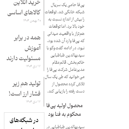
خرید آنلاین
پی‌فا حامی یک سریال
کالاهای اساسی
شبکه خانگی شد، توقعات
را بیش از اندازه نسبت به
۲۰ بهمن ۱۴۰۴
خود بالا برد، اما توقعات
هم‌تراز با واقعیت میدانی
همه در برابر
که پی‌فا وارد آن شده بود،
آموزش
نبود. در ادامه گفت‌وگو با
سیدبهالدین طباطبایی
مسئولیت دارند
خاتم‌بخش، قائم‌مقام
۱۷ دی ۱۴۰۴
مدیرعامل شرکت پی‌فا را
می‌خوانید که طی یک سال
تولید هم زیر
تلاش کرده محصول از
دست رفته را بازیابی کند.
فشار ارز است!
۱۷ دی ۱۴۰۴
محصول اولیه پی‌فا
محکوم به فنا بود
در شبکه‌های
سیدبهالدین طباطبایی در