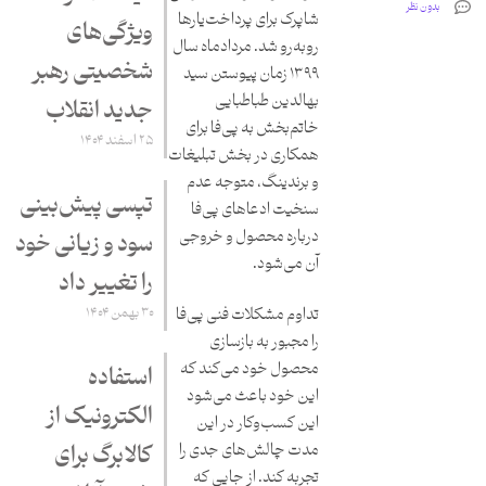
بدون نظر
شاپرک برای پرداخت‌یارها
ویژگی‌های
روبه‌رو شد. مردادماه سال
شخصیتی رهبر
۱۳۹۹ زمان پیوستن سید
بهالدین طباطبایی
جدید انقلاب
خاتم‌بخش به پی‌فا برای
۲۵ اسفند ۱۴۰۴
همکاری در بخش تبلیغات
و برندینگ، متوجه عدم
تپسی پیش‌بینی
سنخیت ادعاهای پی‌فا
درباره محصول و خروجی
سود و زیانی خود
آن می‌شود.
را تغییر داد
تداوم مشکلات فنی پی‌فا
۳۰ بهمن ۱۴۰۴
را مجبور به بازسازی
محصول خود می‌کند که
استفاده
این خود باعث می‌شود
الکترونیک از
این کسب‌وکار در این
مدت چالش‌های جدی را
کالابرگ برای
تجربه کند. از جایی که