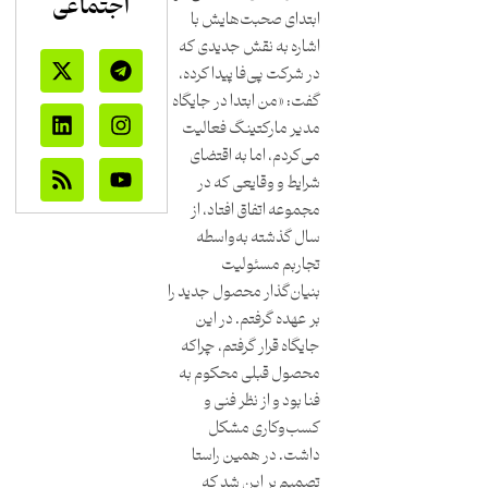
اجتماعی
ابتدای صحبت‌هایش با
اشاره به نقش جدیدی که
در شرکت پی‌فا پیدا کرده،
گفت: «من ابتدا در جایگاه
مدیر مارکتینگ فعالیت
می‌کردم، اما به اقتضای
شرایط و وقایعی که در
مجموعه اتفاق افتاد، از
سال گذشته به‌واسطه
تجاربم مسئولیت
بنیان‌گذار محصول جدید را
بر عهده گرفتم. در این
جایگاه قرار گرفتم، چراکه
محصول قبلی محکوم‌ به
فنا بود و از نظر فنی و
کسب‌وکاری مشکل
داشت. در همین راستا
تصمیم بر این شد که