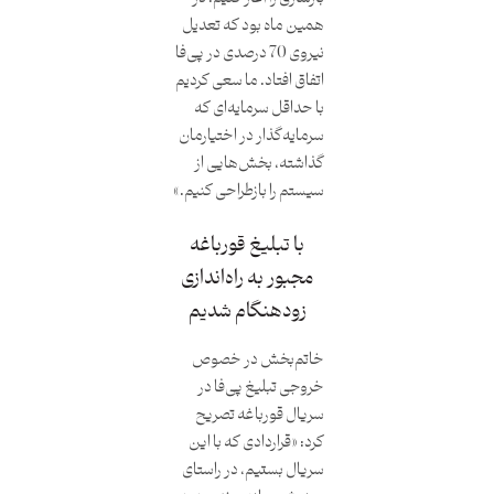
همین ماه بود که تعدیل
نیروی 70 درصدی در پی‌فا
اتفاق افتاد. ما سعی کردیم
با حداقل سرمایه‌ای که
سرمایه‌گذار در اختیارمان
گذاشته، بخش‌هایی از
سیستم را بازطراحی کنیم.»
با تبلیغ قورباغه
مجبور به راه‌اندازی
زودهنگام شدیم
خاتم‌بخش در خصوص
خروجی تبلیغ پی‌فا در
سریال قورباغه تصریح
کرد: «قراردادی که با این
سریال بستیم، در راستای