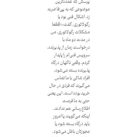
پرسش که عمده‌ترین
موضوعی که به پی‌فا ضربه
زد، اشکال فنی بود یا
رگولاتوری، گفت: «قطعا
مشکلات رگولاتوری. من
در مدت دو ماه با
درخواست زمان از پذیرنده،
سرویس فنی‌ام را پایدار
کردم. وقتی ناگهان درگاه
پذیرنده بسته می‌شود،
افراد شاکی با ما تماس
می‌گیرند که فردی در حال
خرید بوده است، این یعنی
حتی به ما فرصت
اطلاع‌رسانی هم ندادند.
اینکه می‌گویند یا امروز
باید درگاه بسته شود یا
مجوزتان باطل می‌شود،