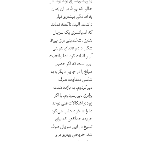
پوزیشن‌سازی برند بود، در
حالی ‌که پی‌فا در آن زمان
به آمادگی بیشتری نیاز
داشت. البته ناگفته نماند
که اسپانسری یک سریال
هنری، شخصیتی برای پی‌فا
شکل داد و فضای هویتی
آن را اثبات کرد. اما واقعیت
این است که اگر همین
مبلغ را در جایی دیگر و به
شکلی متفاوت صرف
می‌کردیم، به بازده هفت
‌برابری می‌رسیدیم. یا اگر
زودتر اشکالات فنی توجه
ما را به خود جلب می‌کرد،
هزینه هنگفتی که برای
تبلیغ در این سریال صرف
شد، خروجی بهتری برای