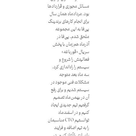
مسائل مجوزی و قراردادها
بود. مردادماه همان سال
برای انجام کارهای برندینگ
پی‌فا به این مجموعه
ملحق شدم. پی‌فا در
آذرماه هم‌زمان با پخش
سریال «قورباغه»
فعالیتش را شروع و
سیستم را راه‌اندازی کرد.
سه ‌ماه بعد متوجه
مشکلات فنی موجود در
سیستم شدیم و برای رفع
آن در بهمن‌ماه تصمیم
گرفتیم تیم جدیدی ایجاد
کنیم و در اسفندماه
توانستیم CTO مناسبمان
را به تیم اضافه و فرایند
بازسازی را آغاز کنیم. در