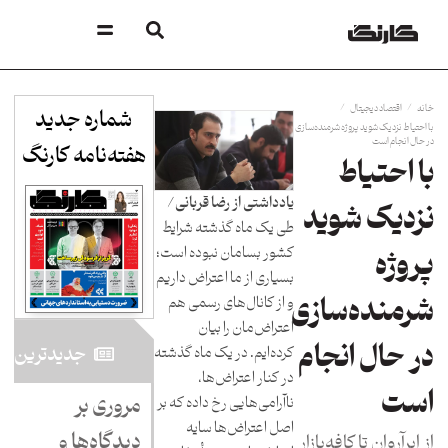
/
/
خانه
اقتصاد دیجیتال
شماره جدید
با احتیاط نزدیک شوید پروژه شرمنده‌سازی
در حال انجام است
هفته‌نامه کارنگ​
با احتیاط
یادداشتی از رضا قربانی/
نزدیک شوید
طی یک ماه گذشته شرایط
کشور بسامان نبوده است؛
پروژه
بسیاری از ما اعتراض داریم
شرمنده‌سازی
و از کانال‌های رسمی هم
اعتراض‌مان را بیان
در حال انجام
جدید‌ترین
کرده‌ایم. در یک ماه گذشته
در کنار اعتراض‌ها،
است
مروری بر
ناآرامی‌هایی رخ داده که بر
اصل اعتراض‌ها سایه
دیدگاه‌ها و
از ابرآروان تا کافه‌بازار