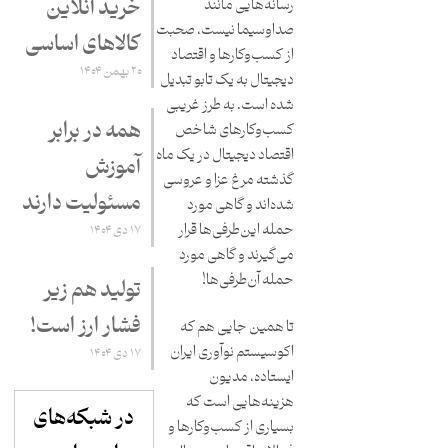
خرید آنلاین
رسانه‌هایی مانند
صداوسیما نیست، صحبت
کالاهای اساسی
از کسب‌وکارها و اقتصاد
۲۰ بهمن ۱۴۰۴
دیجیتال به یک تابو تبدیل
شده است. به طرز غریبی
همه در برابر
کسب‌وکارهای شاخص
اقتصاد دیجیتال در یک ماه
آموزش
گذشته مرغ عزا و عروسی
مسئولیت دارند
شده‌اند و گاهی مورد
حمله این‌طرفی‌ها قرار
۱۷ دی ۱۴۰۴
می‌گیرند و گاهی مورد
حمله آن‌طرفی‌ها!
تولید هم زیر
فشار ارز است!
تا همین جایی هم که
اکوسیستم نوآوری ایران
۱۷ دی ۱۴۰۴
ایستاده، مدیون
هزینه‌هایی است که
در شبکه‌های
بسیاری از کسب‌وکارها و