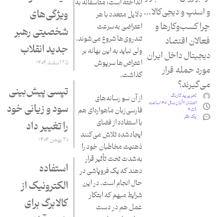
انداخته است؛ متأسفانه به
و اسنپ و دیجی‌کالا...
ویژگی‌های
دلایل متعدد با هر
چرا کسب‌وکارها و
اعتراضی به‌سرعت
شخصیتی رهبر
تندروی‌ها شروع می‌شوند،
فعالان اقتصاد
جدید انقلاب
ولی نباید به این بهانه بر
دیجیتال داخل ایران
اعتراض‌ها سرپوش
۲۵ اسفند ۱۴۰۴
مورد حمله قرار
گذاشت.
می‌گیرند؟
تپسی پیش‌بینی
تحریریه کارنگ
از آن سو رسانه‌های
انتشار:
۲ آبان سال ۱۴۰۱ ساعت
سود و زیانی خود
فارسی‌زبان ماهواره‌ای هم
۴:۵۹
یک نظر
با استفاده از فضای
را تغییر داد
ایجادشده تلاش می‌کنند
۳۰ بهمن ۱۴۰۴
ذهنیت مخاطبان خود را
به‌شدت تحت تأثیر قرار
استفاده
دهند که یک فروپاشی در
حال انجام است. در این
الکترونیک از
شرایط مبهم که ابتکار
کالابرگ برای
عمل هم در دست