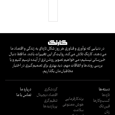
س
ی
در دنیایی که نوآوری و فناوری هر روز شکل تازه‌ای به زندگی و اقتصاد ما
می‌دهند، کارنگ تلاش می‌کند روایت‌گر این تغییرات باشد. ما فقط دنبال
خبررسانی نیستیم؛ می‌خواهیم تصویر روشن‌تری از آینده ترسیم کنیم و با
بررسی روندها و اتفاقات مهم، دید بهتری برای تصمیم‌گیری در اختیار
مخاطبان‌مان بگذاریم.
دسته‌ها
گردشگری
درباره ما
تازه‌ها
اقتصاد دیجیتال
تماس با ما
برندکارفرمایی
کسب‌وکار‌ها
تنظیم‌گری
هوش مصنوعی
فین‌تک
پربازدید‌ها
سلامت
زنان