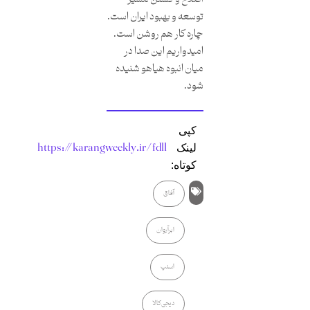
توسعه و بهبود ایران است.
چاره کار هم روشن است.
امیدواریم این صدا در
میان انبوه هیاهو شنیده
شود.
کپی
https://karangweekly.ir/fdll
لینک
کوتاه:
آفاق
ابرآروان
اسنپ
دیجی‌کالا