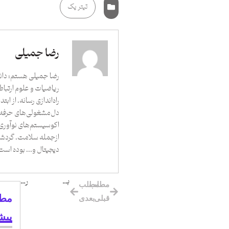
تیتر یک
رضا جمیلی
رضا جمیلی هستم؛ دان
ریاضیات و علوم ارتباط
دل‌مشغولی‌های حرفه‌ا
اکوسیستم‌های نوآور
ازجمله سلامت، گردشگ
دیجیتال و... بوده است
برنامه فناپ برای زندگی هوشمند
رویداد دوشنبه استارتاپی
مطلب
مطلب
مطا
قبلی
بعدی
پیش