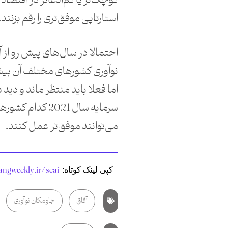
کوچک‌تر یا کم‌ادعاتر در اقتصاد ت
استارتاپی موفق‌تری را رقم بزنند.
احتمالا در سال‌های پیش‌ رو از 
نوآوری کشورهای مختلف آن بیش
اما فعلا باید منتظر ماند و دید
سرمایه سال 2021 کدام
می‌توانند موفق‌تر عمل کنند.
angweekly.ir/seai
کپی لینک کوتاه:
آفاق
جاومکان نوآوری