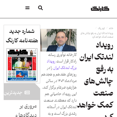
/
/
خانه
تیتر یک
شماره جدید
رویداد لندتک ایران به رفع چالش‌های
صنعت کمک خواهد کرد
هفته‌نامه کارنگ​
رویداد
کارخانه نوآوری رسانه
لندتک ایران
راه‌کار قرار است
رویداد
به رفع
بزرگ لندتک ایران
را در
روزهای هفدهم و هجدهم
چالش‌های
مردادماه ۱۴۰۳ در سالن
هزارنفره ضرغام برگزار کند.
صنعت
جدید‌ترین
این رویداد حامیانی هم
دارد که معتقدند صنعت
کمک خواهد
مروری بر
لندتک ایران در آستانه
رشدی بزرگ است و به
دیدگاه‌ها و