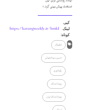
آینده روشنی برای این
صنعت پیش‌بینی کرد.»
کپی
https://karangweekly.ir/hmk1
لینک
کوتاه:
تنظیم‌گر
حسین سیداصفهانی
رگولاتوری
رویداد لندتک
رویداد لندتک ایران
لندتک‌