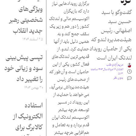
کرد
برگزاری رویدادهایی نیاز
ویژگی‌های
دارد که بازیگران
گفت‌وگو با سید
شخصیتی رهبر
اکوسیستم مالی و لندتک
حسین سید
کشور را دور هم و زیر یک
جدید انقلاب
اصفهانی، رئیس
سقف جمع کند و به
هیئت‌مدیره لندو که
۲۵ اسفند ۱۴۰۴
همین دلیل باید از آنها
یکی از حامیان رویداد
حمایت کرد. لندو، از
تپسی پیش‌بینی
قدیمی‌ترین لندتک‌های
لندتک ایران است
فعال کشور، یکی از این
مریم آزادی طلب
سود و زیانی خود
انتشار:
۱۶ مرداد سال ۱۴۰۳ ساعت
حامیان است و آن‌طور که
۵:۱۳
را تغییر داد
بدون نظر
از صحبت‌های رئیس
هیئت‌مدیره‌اش برمی‌آید،
۳۰ بهمن ۱۴۰۴
می‌خواهد با حمایت از
این رویداد در مسیر
استفاده
توسعه هرچه بیشتر
الکترونیک از
اکوسیستم لندتک ایران
قدم بردارد و به تعامل و
کالابرگ برای
هم‌افزایی هرچه بیشتر