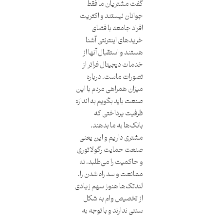
گفت مشتریان ما فقط
جوانان نیستند و اکثریت
افراد جامعه با فضای
خریدهای اینترنتی آشنا
هستند و استقبال آنها از
خدمات دیجیتال فراتر از
تصورات ماست. درباره
میزان همراهی مردم با این
صنعت باید بگویم به اندازه
ظرفیت پرداختی که
بانک‌ها به ما بدهند،
مشتری داریم و این یعنی
صنعت حمایت رگولاتوری
و حاکمیت را می‌طلبد، نه
ممانعت و سد راه شدن را.
لندتک‌ها هنوز سهم زیادی
از تخصیص وام به‌ شکل
سنتی ندارند و با توجه به