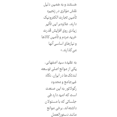
هستند و به همین دلیل
نقش مؤثری در زنجیره
تأمین تجارت الکترونیک
دارند. علاوه‌بر این تأثیر
زیادی روی افزایش قدرت
خرید مردم و تأمین کالاها
و نیازهای اساسی آنها
می‌گذارند.»
به عقیده سید اصفهانی،
یکی از موانع اصلی توسعه
لندتک‌ها در ایران، نگاه
غیرجامع و محدود
رگولاتور به این صنعت
است که امید دارد طی
جلساتی که با مسئولان
داشته‌اند، برخی موانع
مانند دستورالعمل