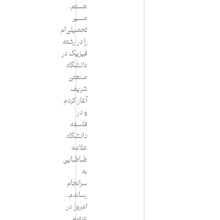
هستم.
مسیر
تحصیلی‌ام
را در رشته
فیزیک در
دانشگاه
صنعتی
شریف
آغاز کردم
و در
فلسفه
دانشگاه
علامه
طباطبایی
به
سرانجام
رساندم.
امروز در
عرصه