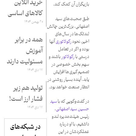
خرید آنلاین
بازیگران آن کمک کند.
کالاهای اساسی
طبق صحبت‌های سید
۲۰ بهمن ۱۴۰۴
اصفهانی، بزرگ‌ترین چالش
لندتک‌ها در سال‌های
همه در برابر
اخیر، نحوه
رگولاتوری
آنها
بوده و اگر در تعامل
آموزش
درستی با
رگولاتور
باشند و
مسئولیت دارند
سهم بخش خصوصی در
۱۷ دی ۱۴۰۴
تصمیم‌گیری‌ها افزایش
یابد، آینده بسیار روشنی در
تولید هم زیر
انتظار صنعت خواهد بود.
فشار ارز است!
در گفت‌وگویی که با
سید
۱۷ دی ۱۴۰۴
حسین سید اصفهانی
،
رئیس هیئت‌مدیره لندو
داشتیم،‌ با او درباره
در شبکه‌های
عملکردشان در این