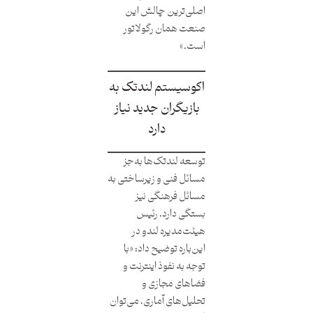
اصلی‌ترین چالش این
صنعت همان رگولاتور
است.»
اکوسیستم لندتک به
بازیگران جدید نیاز
دارد
توسعه لندتک‌ها به‌جز
مسائل فنی و زیرساختی به
مسائل فرهنگی نیز
بستگی دارد. رئیس
هیئت‌مدیره لندو در
این‌باره توضیح داد: «با
توجه به نفوذ اینترنت و
فضاهای مجازی و
تحلیل‌های آماری، می‌توان