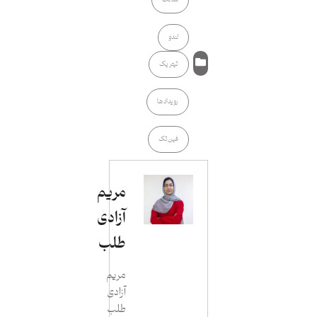
لندو
تیتر یک
رویدادها
فین‌تک
مریم
آزادی
طلب
مریم
آزادی
طلب