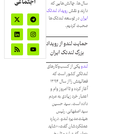
اجتماعی
سال‌ها،‌ چالش‌هایی که
دارند و نقش
رویداد لندتک
ایران
در توسعه لندتک‌ها
صحبت کردیم.
حمایت لندو از رویداد
بزرگ لندتک ایران
لندو
یکی از کسب‌وکارهای
لندتکی کشور است که
فعالیتش را از سال ۱۳۹۴
آغاز کرده و تا امروز وام و
اعتبار خرد زیادی به مردم
داده است. سید حسین
سید اصفهانی، رئیس
هیئت‌مدیره لندو، درباره
عملکردشان گفت: «شاید
بتوان گفت لندو تاریخ