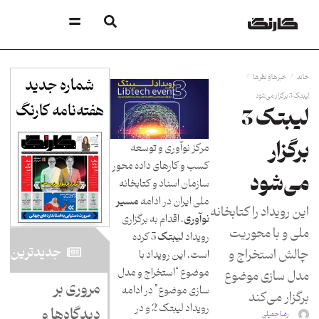
/
/
خانه
خبرها و نظرها
شماره جدید
لیبتک 3 برگزار می‌شود
هفته‌نامه کارنگ​
لیبتک 3
برگزار
مرکز نوآوری و توسعه
کسب و کارهای داده محور
می‌شود
سازمان اسناد و کتابخانه
ملی ‌ایران در ادامه
مسیر
این رویداد را کتابخانه
نوآوری
، اقدام به برگزاری
ملی و با محوریت
رویداد
لیبتک
3 کرده
جدید‌ترین
چالش استخراج و
است. ‌این رویداد با
موضوع “استخراج و مدل
مدل سازی موضوع
مروری بر
سازی موضوع” در ادامه
برگزار می‌کند
رویداد لیبتک 2 و در
دیدگاه‌ها و
رضا جمیلی