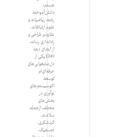
هستم؛
دانش‌آموخته
رشته ریاضیات و
علوم ارتباطات.
علاوه‌بر طراحی و
راه‌اندازی رسانه،
از ابتدای دهه
1390 یکی از
دل‌مشغولی‌های
حرفه‌ای‌ام
توسعه
اکوسیستم‌های
نوآوری در
بخش‌های
مختلف ازجمله
سلامت،
گردشگری،
لجستیک،