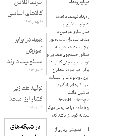
خرید آنلاین
درباره رویداد
کالاهای اساسی
رویداد لیبتک 3 تحت
۲۰ بهمن ۱۴۰۴
عنوان استخراج و
مدل‌سازی موضوع با
همه در برابر
هدف استخراج داده‌محور
برچسب موضوعی، به
آموزش
منظور جستجوی معنایی و
مسئولیت دارند
توصیه موضوعی کتاب‌ها
برگزار می‌شود. استخراج
۱۷ دی ۱۴۰۴
‌این موضوعات با استفاده
از روش‌های یادگیری
تولید هم زیر
ماشین مانند
فشار ارز است!
Probabilistic topic
modeling یا هر روش دیگر
۱۷ دی ۱۴۰۴
باید به گونه‌ای باشد که:
در شبکه‌های
1. نمایشی برداری از