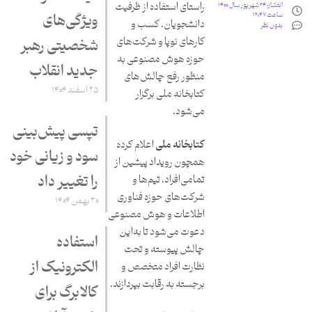
راستای استفاده از ظرفیت
انتشار:
۲۴ شهریور سال ۱۴۰۰
ساعت ۱۲:۴۷
ویژگی‌های
دانشجویان، کسب و
بدون نظر
کارهای نوپا و شرکت‌های
شخصیتی رهبر
حوزه هوش مصنوعی به
جدید انقلاب
منظور رفع چالش‌های
۲۵ اسفند ۱۴۰۴
کتابخانه ملی برگزار
می‌شود.
تپسی پیش‌بینی
کتابخانه ملی
اعلام کرده
سود و زیانی خود
همچون رویداد پیشین از
را تغییر داد
تمامی‌افراد، تیم‌ها و
شرکت‌های حوزه فناوری
۳۰ بهمن ۱۴۰۴
اطلاعات و هوش مصنوعی
دعوت می‌شود تا به‌این
استفاده
چالش پیوسته و تحت
الکترونیک از
نظارت افراد متخصص و
برجسته به رقابت بپردازند.
کالابرگ برای