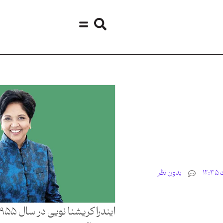
بدون نظر