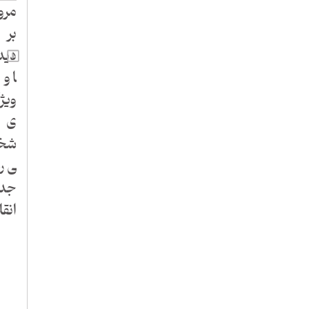
مرو
بر
دیدگ
ا و
ویژ
ی
شخ
ی ر
جدی
انق