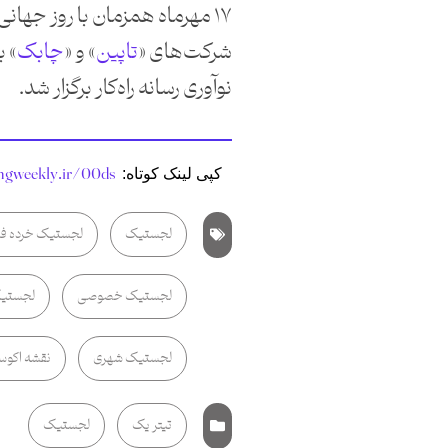
۱۷ مهرماه همزمان با روز جها
شرکت‌های «
تاپین
» و «
چابک
» 
نوآوری رسانه راه‌کار برگزار شد.
angweekly.ir/00ds
کپی لینک کوتاه:
لجستیک
لجستیک خرده ف
لجستیک خصوصی
لجستیک
لجستیک شهری
نقشه اکوس
تیتر یک
لجستیک