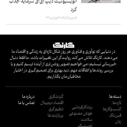
انویسیونیت دیپ اِی‌آی سرمایه جذب
کرد
تحریریه کارنگ
۲۰ فروردین ۱۴۰۲
در دنیایی که نوآوری و فناوری هر روز شکل تازه‌ای به زندگی و اقتصاد ما
می‌دهند، کارنگ تلاش می‌کند روایت‌گر این تغییرات باشد. ما فقط دنبال
خبررسانی نیستیم؛ می‌خواهیم تصویر روشن‌تری از آینده ترسیم کنیم و با
بررسی روندها و اتفاقات مهم، دید بهتری برای تصمیم‌گیری در اختیار
مخاطبان‌مان بگذاریم.
دسته‌ها
گردشگری
درباره ما
تازه‌ها
اقتصاد دیجیتال
تماس با ما
برندکارفرمایی
کسب‌وکار‌ها
تنظیم‌گری
هوش مصنوعی
فین‌تک
پربازدید‌ها
سلامت
زنان
لجستیک