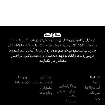
در دنیایی که نوآوری و فناوری هر روز شکل تازه‌ای به زندگی و اقتصاد ما
می‌دهند، کارنگ تلاش می‌کند روایت‌گر این تغییرات باشد. ما فقط دنبال
خبررسانی نیستیم؛ می‌خواهیم تصویر روشن‌تری از آینده ترسیم کنیم و با
بررسی روندها و اتفاقات مهم، دید بهتری برای تصمیم‌گیری در اختیار
مخاطبان‌مان بگذاریم.
دسته‌ها
گردشگری
درباره ما
تازه‌ها
اقتصاد دیجیتال
تماس با ما
برندکارفرمایی
کسب‌وکار‌ها
تنظیم‌گری
هوش مصنوعی
فین‌تک
پربازدید‌ها
سلامت
زنان
لجستیک