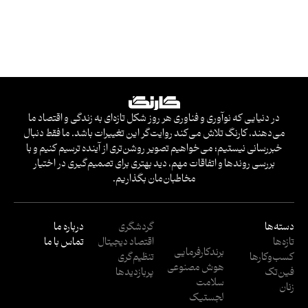
در دنیایی که نوآوری و فناوری هر روز شکل تازه‌ای به زندگی و اقتصاد ما
می‌دهند، کارنگ تلاش می‌کند روایت‌گر این تغییرات باشد. ما فقط دنبال
خبررسانی نیستیم؛ می‌خواهیم تصویر روشن‌تری از آینده ترسیم کنیم و با
بررسی روندها و اتفاقات مهم، دید بهتری برای تصمیم‌گیری در اختیار
مخاطبان‌مان بگذاریم.
دسته‌ها
گردشگری
درباره ما
تازه‌ها
اقتصاد دیجیتال
تماس با ما
برندکارفرمایی
کسب‌وکار‌ها
تنظیم‌گری
هوش مصنوعی
فین‌تک
پربازدید‌ها
سلامت
زنان
لجستیک