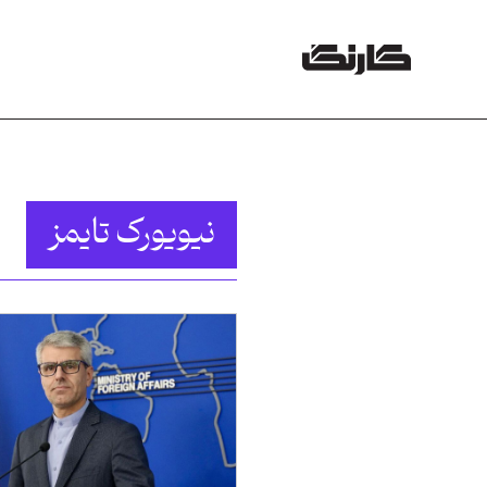
نیویورک تایمز