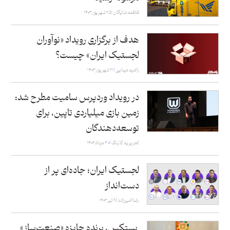
فاطمه شایگان
۲۵ شهریور ۱۴۰۳
هدف از برگزاری رویداد «نوآوران
لجستیک ایران» چیست؟
راضیه مینایی
۲۱ شهریور ۱۴۰۳
در رویداد وردپرس سامیت مطرح شد:
زمین بازی میلیاردی تاپین، برای
توسعه‌دهندگان
تحریریه کارنگ
۳۰ مرداد ۱۴۰۳
لجستیک ایران؛ جاده‌ای پر از
دست‌انداز
رضا امیرزاده
۹ تیر ۱۴۰۳
پستکس، برنده جایزه «صنعت‌ساز»