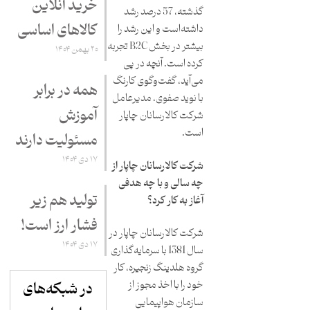
خرید آنلاین
گذشته، 57 درصد رشد
کالاهای اساسی
داشته‌است و این رشد را
بیشتر در بخش B2C تجربه
۲۰ بهمن ۱۴۰۴
کرده است. آنچه در پی
می‌آید، گفت‌و‌گوی کارنگ
همه در برابر
با نوید صفوی، مدیرعامل
آموزش
شرکت کالارسانان چاپار
است.
مسئولیت دارند
۱۷ دی ۱۴۰۴
شرکت کالارسانان چاپار از
چه سالی و با چه هدفی
تولید هم زیر
آغاز به کار کرد؟
فشار ارز است!
شرکت کالارسانان چاپار در
۱۷ دی ۱۴۰۴
سال 1381 با سرمایه‌گذاری
گروه هلدینگ زنجیره، کار
خود را با اخذ مجوز از
در شبکه‌های
سازمان هواپیمایی