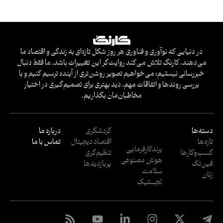
در دنیایی که نوآوری و فناوری هر روز شکل تازه‌ای به زندگی و اقتصاد ما
می‌دهند، کارنگ تلاش می‌کند روایت‌گر این تغییرات باشد. ما فقط دنبال
خبررسانی نیستیم؛ می‌خواهیم تصویر روشن‌تری از آینده ترسیم کنیم و با
بررسی روندها و اتفاقات مهم، دید بهتری برای تصمیم‌گیری در اختیار
مخاطبان‌مان بگذاریم.
دسته‌ها
گردشگری
درباره ما
تازه‌ها
اقتصاد دیجیتال
تماس با ما
برندکارفرمایی
کسب‌وکار‌ها
تنظیم‌گری
هوش مصنوعی
فین‌تک
پربازدید‌ها
سلامت
زنان
لجستیک