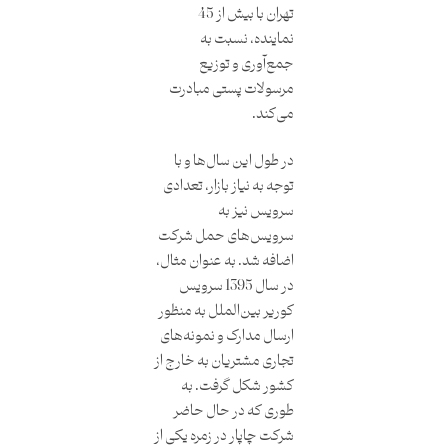
تهران با بیش از 45
نماینده، نسبت به
جمع‌آوری و توزیع
مرسولات پستی مبادرت
می‌کند.
در طول این سال‌ها و با
توجه به نیاز بازار، تعدادی
سرویس نیز به
سرویس‌های حمل شرکت
اضافه شد. به عنوان مثال،
در سال 1395 سرویس
کوریر بین‌الملل به منظور
ارسال مدارک و نمونه‌های
تجاری مشتریان به خارج از
کشور شکل گرفت. به
طوری که در حال حاضر
شرکت چاپار در زمره یکی از