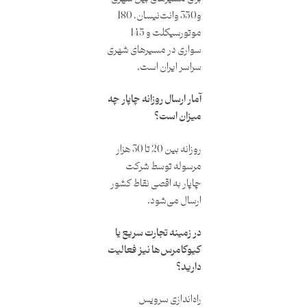
و350 وانت‌نیسان، 180
موتورسیکلت و 145
سواری در مسیرهای شهری
سراسر ایران است.
آمار ارسال روزانه چاپار چه
میزان است؟
روزانه بین 20 تا 30 هزار
مرسوله توسط شرکت
چاپار به اقصی نقاط کشور
ارسال می‌شود.
در زمینه تجارت سریع یا
کیوکامرس‌ها نیز فعالیت
دارید؟
راه‌اندازی سرویس