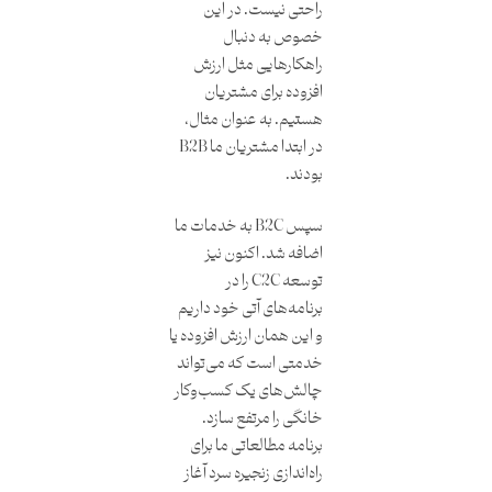
راحتی نیست. در این
خصوص به دنبال
راهکارهایی مثل ارزش
افزوده برای مشتریان
هستیم. به عنوان مثال،
در ابتدا مشتریان ما B2B
بودند.
سپس B2C به خدمات ما
اضافه شد. اکنون نیز
توسعه C2C را در
برنامه‌های آتی خود داریم
و این همان ارزش افزوده یا
خدمتی است که می‌تواند
چالش‌های یک کسب‌و‌کار
خانگی را مرتفع سازد.
برنامه مطالعاتی ما برای
راه‌اندازی زنجیره سرد آغاز