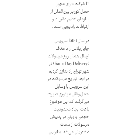
17 شرکت دارای مجوز
حمل کوریر بین‌الملل از
سازمان تنظیم مقررات و
ارتباطات رادیویی است.
در سال 1396 سرویس
چاپارپلاس را با هدف
ارسال همان روز مرسولات
(Same Day Delivery) در
شهر تهران راه‌اندازی کردیم.
در ابتدا توزیع مرسولات در
این سرویس با وسایل
حمل‌و‌نقل موتوری صورت
می‌گرفت که این موضوع
باعث ایجاد محدودیت
حجمی و وزنی در پذیرش
مرسولات از سمت
مشتریان می‌شد. بنابراین