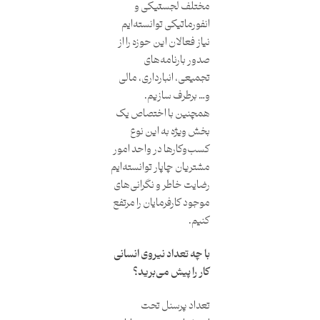
مختلف لجستیکی و
انفورماتیکی توانسته‌ایم
نیاز فعالان این حوزه را از
صدور بارنامه‌های
تجمیعی، انبارداری، مالی
و… برطرف سازیم.
همچنین با اختصاص یک
بخش ویژه به این نوع
کسب‌و‌کارها در واحد امور
مشتریان چاپار توانسته‌ایم
رضایت خاطر و نگرانی‌های
موجود کارفرمایان را مرتفع
کنیم.
با چه تعداد نیروی انسانی
کار را پیش می‌برید؟
تعداد پرسنل تحت