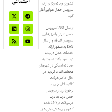
اجتماعی
کشوری و با تمرکز بر ارائه
سرویس حمل هوایی آغاز
کرد.
از سال 1385 سرویس
حمل زمینی را نیز به این
سرویس اضافه و از سال
1387 به منظور ارائه
خدمات حمل درب به
درب مرسولات نسبت به
ایجاد نمایندگی در شهرهای
مختلف اقدام کردیم. در
حال حاضر شرکت
کالارسانان چاپار با
برخورداری از سرویس
حمل درب به درب
مرسولات در 240 نقطه
کشور و پوشش‌دهی شهر