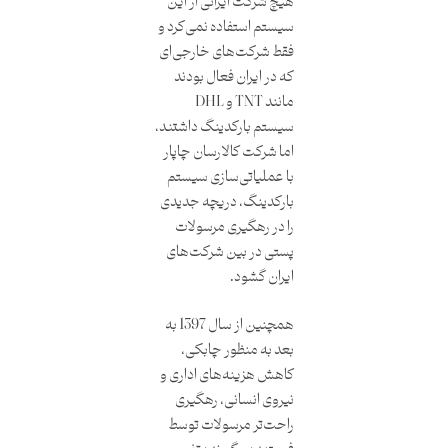
هیچ شرکت ایرانی از این
سیستم استفاده نمی‌کرد و
فقط شرکت‌های خارجی‌ای
که در ایران فعال بودند
مانند TNT و DHL
سیستم بارکدینگ داشتند،
اما شرکت کالارسان چاپار
با عملیاتی‌سازی سیستم
بارکدینگ، دریچه جدیدی
را در رهگیری مرسولات
پستی در بین شرکت‌های
ایران گشود.
همچنین از سال 1397 به
بعد به منظور چابکی،
کاهش هزینه‌های اداری و
نیروی انسانی، رهگیری
راحت‌تر مرسولات توسط