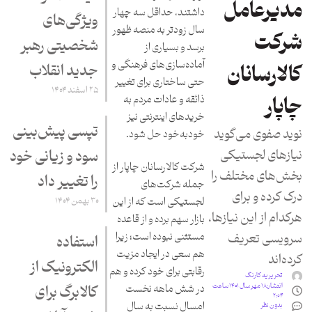
مدیرعامل
داشتند، حداقل سه چهار
ویژگی‌های
سال زودتر به منصه ظهور
شرکت
شخصیتی رهبر
برسد و بسیاری از
آماده‌سازی‌های فرهنگی و
جدید انقلاب
کالارسانان
حتی ساختاری برای تغییر
۲۵ اسفند ۱۴۰۴
ذائقه و عادات مردم به
چاپار
خریدهای اینترنتی نیز
تپسی پیش‌بینی
نوید صفوی می‌گوید
خودبه‌خود حل شود.
نیازهای لجستیکی
سود و زیانی خود
شرکت کالارسانان چاپار از
بخش‌های مختلف را
را تغییر داد
جمله شرکت‌های
درک کرده و برای
۳۰ بهمن ۱۴۰۴
لجستیکی است که از این
هرکدام از این نیازها،
بازار سهم برده و از قاعده
سرویسی تعریف
مستثنی نبوده است؛ زیرا
استفاده
هم سعی در ایجاد مزیت
کرده‌اند
الکترونیک از
رقابتی برای خود کرده و هم
تحریریه کارنگ
انتشار:
۱۸ مهر سال ۱۴۰۱ ساعت
کالابرگ برای
در شش ماهه نخست
۲:۰۴
امسال نسبت به سال
بدون نظر