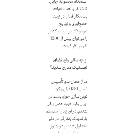
استخدام مجموعه چاپار،
320 نفر و تعداد نفرات
پیمانکار فعال در زمینه
جمع‌آوری و توزیع
مرسولات در سراسر کشور
را می‌توان بیش از 1200
نفر در نظر گرفت.
از چه سالی وارد فضای
لجستیک مدرن شدید؟
ما از همان بدو تأسیس
(سال 1381) با رویکرد
نوین‌سازی حوزه پست در
ایران وارد حوزه حمل‌و‌نقل
شدیم. در آن زمان، سیستم
بارکدینگ به‌تازگی در دنیا
متداول شده بود و هنوز