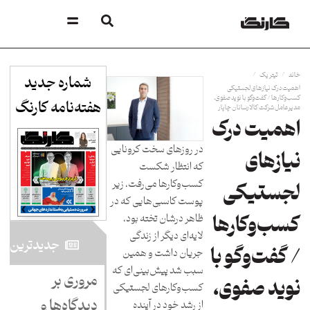
/
/
خانه
تیتر یک
شماره جدید
اهمیت درک نیازهای لجستیکی
کسب‌و‌کارها / گفت‌وگو با نوید صفوی،
هفته‌نامه کارنگ​
مدیرعامل شرکت کالارسانان چاپار
اهمیت درک
در روزهای سخت کرونایی
نیازهای
که انتظار شکست
کسب‌وکارها می‌رفت، زیر
لجستیکی
پوست کاسبی‌هایی که در
ظاهر درشان تخته بود،
کسب‌و‌کارها
لایه‌ای دیگر از زندگی
جدید‌ترین
/ گفت‌وگو با
جریان داشت و همین
سبب شد پیش‌بینی‌ای که
مروری بر
نوید صفوی،
کسب‌و‌کارهای لجستیکی
دیدگاه‌ها و
از رشد خود در آینده