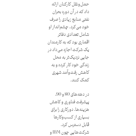
حمل‌ونقل کارکنان ارائه
داد که در آن دوره بحران
نفتی منابع زیادی را صرف
خود می‌کرد. چشم‌انداز او
شامل تعدادی دفاتر
اقماری بود که به کارمندان
یک شرکت اجازه می‌داد در
جایی نزدیک‌تر به محل
زندگی خود کار کرده و به
کاهش رفت‌وآمد شهری
کمک کنند.
در دهه‌های 80 و 90،
پیشرفت فناوری و کاهش
هزینه‌ها، دورکاری را برای
بسیاری از کسب‌وکارها
قابل دسترس کرد.
شرکت‌هایی چون IBM و