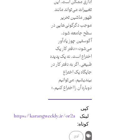
اداری ممکن است. این
تغییرات می‌تواند مانند
ظهور ماشین تحریر
موجب دگرگونی‌هایی در
سطح جامعه شود.
آگوستین چوز یادآور
می‌شود: «دفتر کار یک
اختراع است، نه یک پدیده
طبیعی. اگر به دفتر کار در
جایگاه یک اختراع
بیندیشیم، می‌توانیم
دوباره آن را اختراع کنیم.»
کپی
https://karangweekly.ir/or2a
لینک
کوتاه:
آفاق