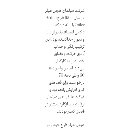
شرکت مبلمان هرمن میلر
در سال 1964 طرح Action
Office را ارائه داد که
ترکیبی انعطاف‌پذیر از میز
و دیوار جداکننده بود. این
ترکیب رنگی و جذاب،
آزادی حرکت و فضای
خصوصی به کارکنان
می‌داد. اما در اواخر دهه
60 و طی دهه 70
درخواست برای فضاهای
کاری افزایش یافته بود و
شرکت‌ها خواهان مبلمان
ارزان‌تر با سازگاری بیشتر در
فضای کمتر بودند.
هرمن میلر طرح خود را در