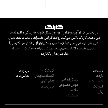
در دنیایی که نوآوری و فناوری هر روز شکل تازه‌ای به زندگی و اقتصاد ما
می‌دهند، کارنگ تلاش می‌کند روایت‌گر این تغییرات باشد. ما فقط دنبال
خبررسانی نیستیم؛ می‌خواهیم تصویر روشن‌تری از آینده ترسیم کنیم و با
بررسی روندها و اتفاقات مهم، دید بهتری برای تصمیم‌گیری در اختیار
مخاطبان‌مان بگذاریم.
دسته‌ها
گردشگری
درباره ما
تازه‌ها
اقتصاد دیجیتال
تماس با ما
برندکارفرمایی
کسب‌وکار‌ها
تنظیم‌گری
هوش مصنوعی
فین‌تک
پربازدید‌ها
سلامت
زنان
لجستیک