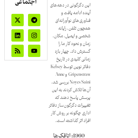
اجتماعی
این دگرگونی در دهه‌های
آینده ادامه یافت و
فناوری‌های نوآورانه‌ای
همچون تلفن، رایانه
شخصی و ایمیل، مکان،
زمان و نحوه کار ما را
گسترش داد. چهار بازه
زمانی کلیدی در تاریخ
دفاتر نوین توسط Kelsey
Gripenstraw و Anne
Noyes Saini بررسی شد،
آن‌ها تلاش کردند به این
پرسش پاسخ دهند که
تغییرات دگرگون‌ساز دفاتر
اداری چگونه بر روش کار
افراد اثر گذاشته است.
1960؛ اتاقک‌ها