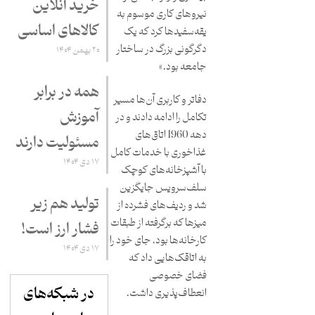
خرید آنلاین
نیروهای کاری موسوم به
کالاهای اساسی
یقه‌سفیدها کرد که یک
دگرگونی بزرگ در ساختار
۲۰ بهمن ۱۴۰۴
جامعه بود.»
همه در برابر
دفاتر و کاربری آن‌ها مسیر
آموزش
تکامل را ادامه دادند و در
دهه 1960 اتاق‌های
مسئولیت دارند
غذاخوری با خدمات کامل
۱۷ دی ۱۴۰۴
با آشپزخانه‌های کوچک
سلف‌سرویس جایگزین
تولید هم زیر
شد و ردیف‌های فشرده از
میزها که برگرفته از طبقات
فشار ارز است!
کارخانه‌ها بود، جای خود را
۱۷ دی ۱۴۰۴
به اتاقک‌هایی داد که
فضای خصوصی
در شبکه‌های
انعطاف‌پذیری داشت.