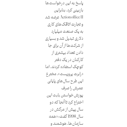
پاسخ به این درخواست‌ها
بازبینی کرد. بنابراین
Action office II عرضه شد
و تجارت اتاقک‌های کاری
به یک صنعت میلیارد
دلاری تبدیل شد و بسیاری
از شرکت‌ها از آن برای جا
دادن تعداد بیشتری از
کارکنان در یک دفتر
کوچک استفاده کردند. اما
«رابرت پروپست»، مخترع
این طرح سال‌های پایانی
عمرش را صرف
پوزش‌خواستن بابت این
اختراع کرد تا آنجا که دو
سال پیش از مرگش در
سال 1998 گفت: «همه
سازمان‌ها، هوشمند و