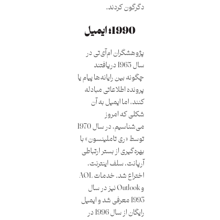
دگرگون کردند.
1990؛ ایمیل
پژوهشگران ام‌آی‌تی در
سال 1965 دریافتند
چگونه بین رایانه‌ها پیام یا
پرونده اطلاعاتی مبادله
کنند، اما ایمیل به آن
شکلی که امروز
می‌شناسیم، در سال 1970
توسط «ری تاملینسون» با
بهره‌گیری از بستر ارتباطی
آرپانت، سلف اینترنت،
اختراع شد. خدمات AOL
و Outlook نیز در سال
1993 معرفی شد و ایمیل
رایگان از سال 1996 در