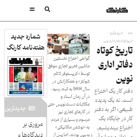
/
/
خانه
تاریخ نوآوری
شماره جدید
تاریخ کوتاه دفاتر اداری نوین
هفته‌نامه کارنگ​
تاریخ کوتاه
گواهی اختراع نخستین
دفاتر اداری
ماشین تحریر تجاری موفق
توسط «کریستوفر لاتام
نوین
شولتز» و همکارانش در
سال 1868 به ثبت رسید.
دفتر کار یک اختراع
در آن زمان اسناد و
است، نه یک پدیده
مکاتبات دست‌نویس حتی
جدید‌ترین
طبیعی؛ اگر به دفتر
در کارهای تجاری نیز
کار در جایگاه یک
مرسوم و بسیاری از مردم
مروری بر
اختراع بیندیشیم،
به «نوشتن مکانیکی»
دیدگاه‌ها و
بدبین بودند، اما پس از