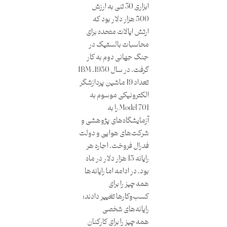
ابزاری 30 تنی به ارزش
500 هزار دلار بود که
ارتش ایالات متحده برای
محاسبات بالستیک در
جنگ جهانی دوم به کار
گرفت. در سال 1950، IBM
تعداد 19 ماشین پردازشگر
الکترونیکی موسوم به
Model 701 را به
آزمایشگاه‌های پژوهشی و
شرکت‌های هوایی و دولت
فدرال فروخت. اجاره هر
رایانه 15 هزار دلار در ماه
بود. در ادامه اما رایانه‌ها
همه‌چیز را برای
کسب‌وکارها تغییر دادند؛
رایانه‌های شخصی
همه‌چیز را برای کارکنان