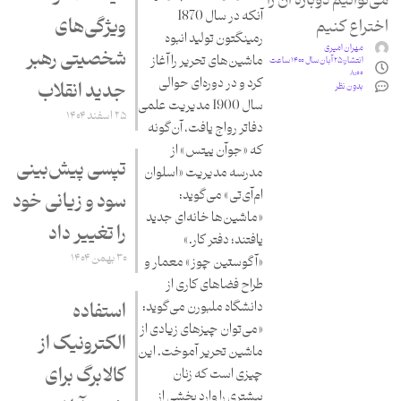
می‌توانیم دوباره آن را
آنکه در سال 1870
ویژگی‌های
اختراع کنیم
رمینگتون تولید انبوه
مهران امیری
شخصیتی رهبر
ماشین‌های تحریر را آغاز
انتشار:
۲۵ آبان سال ۱۴۰۰ ساعت
۸:۰۰
کرد و در دوره‌ای حوالی
جدید انقلاب
بدون نظر
سال 1900 مدیریت علمی
۲۵ اسفند ۱۴۰۴
دفاتر رواج یافت، آن‌گونه
که «جوآن ییتس» از
تپسی پیش‌بینی
مدرسه مدیریت «اسلوان
ام‌آی‌تی» می‌گوید:
سود و زیانی خود
«ماشین‌ها خانه‌ای جدید
را تغییر داد
یافتند؛ دفتر کار.»
۳۰ بهمن ۱۴۰۴
«آگوستین چوز» معمار و
طراح فضاهای کاری از
دانشگاه ملبورن می‌گوید:
استفاده
«می‌توان چیزهای زیادی از
الکترونیک از
ماشین تحریر آموخت. این
کالابرگ برای
چیزی است که زنان
بیشتری را وارد بخشی از