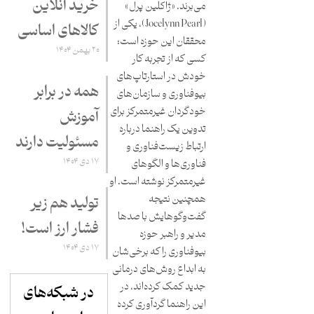
خرید آنلاین
می‌برند. «ژاکلین پرل»
(Jocelynn Pearl)، یکی از
کالاهای اساسی
محققان این حوزه است؛
۲۰ بهمن ۱۴۰۴
کسی که از تجربه کار
خودش در استارتاپ‌های
همه در برابر
بیوفناوری و سازمان‌های
خودگردان غیرمتمرکز برای
آموزش
تدوین یک راهنما درباره
مسئولیت دارند
ارتباط زیست‌فناوری و
۱۷ دی ۱۴۰۴
فناوری‌ها و الگوهای
غیرمتمرکز نوشته است. او
همچنین نتیجه
تولید هم زیر
گفت‌وگوهایش با صدها
فشار ارز است!
مدیر و راهبر حوزه
۱۷ دی ۱۴۰۴
بیوفناوری را که برخی‌شان
به ابداع روش‌های درمانی
جدید کمک کرده‌اند، در
در شبکه‌های
این راهنما گردآوری کرده