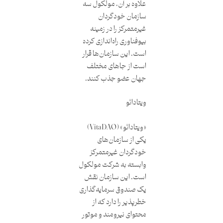
علاوه بر آن، مولکول سه
سازمان خودگردان
غیرمتمرکز را در زمینه
بیوفناوری راه‌اندازی کرده
است. این سازمان‌ها قرار
است از جاهای مختلف
جهان عضو جذب کنند.
ویتادائو
«ویتادائو» (VitaDAO)
یکی از سازمان‌های
خودگردان غیرمتمرکز
وابسته به شرکت مولکول
است. این سازمان نقش
یک صندوق سرمایه‌گذاری
خطرپذیر را دارد که از
محتوای نیرومند و موتور