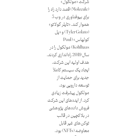
شرکت «مولکول»
(Molecule) قصد دارد راه را
برای بیوفناوری در وب 3
هموار کند. «تایلر گولاتو»
(Tyler Golato) و «پل
کولهاس» (Paul
Kohlhaas) مولکول را در
سال 2019 راه‌‌اندازی کردند.
هدف اولیه این شرکت،
ایجاد یک سیستم کاملاً
جدید برای حمایت از
توسعه دارویی بود.
مولکول پیشرفت‌ زیادی
کرد. از ایده‌های این شرکت
فروش داده‌های پژوهشی
در بلاکچین در قالب
توکن‌های غیر قابل
‌معاوضه (NFTs) بود.