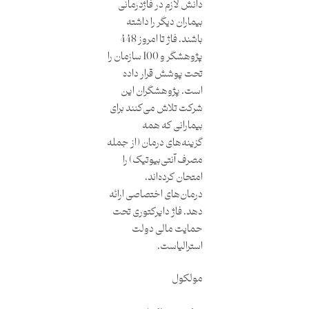
دانش لازم در فاژدرمانی
بیماران دیگر را داشته
باشند. فاژ تا امروز 448
پژوهشگر و 100 سازمان را
تحت پوشش قرار داده
است. پژوهشگران این
شرکت تلاش می‌کنند برای
بیمارانی که همه
گزینه‌های درمان (از جمله
مصرف آنتی‌بیوتیک) را
امتحان کرده‌اند،
درمان‌های اختصاصی ارائه
دهد. فاژ دایرکتوری تحت
حمایت مالی دولت
استرالیاست.
مولکول