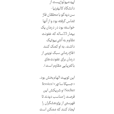
اپیدمیولوژیست از
دانشگاه کالیفرنیا-
سن‌دیه‌گو با محققان فاژ
تماس گرفته بود و از آنها
خواسته بود در درمان یک
بیمار 25ساله که عفونت
مقاوم به آنتی‌بیوتیک
داشت، به او کمک کنند
(فاژدرمانی سبک نوینی از
درمان برای عفونت‌های
باکتریایی مقاوم است).
این توییت الهام‌بخش بود.
«جسیکا ساچر» (Jessica
Sacher) و شریکش این
فرصت را مناسب دیدند تا
فهرستی از پژوهشگران را
ایجاد کنند که ممکن است