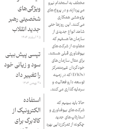
مختلف به استخدام نیرو
ویژگی‌های
می‌پردازند و در پروژه‌های
پژوهشی همکاری
شخصیتی رهبر
می‌کنند. این روزها حتی
جدید انقلاب
شاهد انواع جدیدی از
۲۵ اسفند ۱۴۰۴
سازمان‌ها هستیم که
متفاوت از شرکت‌های
تپسی پیش‌بینی
بیوفناوری قبلی هستند،
برای مثال سازمان‌های
سود و زیانی خود
خودگردان غیرمتمرکز
را تغییر داد
(DAOs) که در زمینه
توسعه دارو فعالیت و
۳۰ بهمن ۱۴۰۴
سرمایه‌گذاری می‌کنند.
استفاده
حالا باید ببینیم که
الکترونیک از
شرکت‌های بیوفناوری و
استارتاپ‌های جدید
کالابرگ برای
چگونه از تمرکززدایی بهره