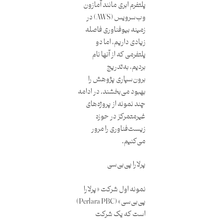
پلتفرم ابری مانند آمازون
وب‌سرویس (AWS) در
زمینه بیوفناوری فاصله
زیادی داریم، اما دو
پلتفرمی که از آنها نام
بردیم، به‌تدریج
برون‌سپاری پژوهش را
بهبود می‌بخشند. در ادامه
چند نمونه از پروژه‌های
غیرمتمرکز در حوزه
زیست‌فناوری را مرور
می‌کنیم.
پرلارا پی‌بی‌سی
نمونه اول شرکت «پرلارا
پی‌بی‌سی» (Perlara PBC)
است که یک شرکت