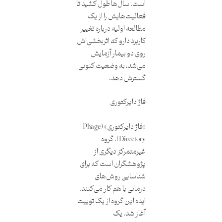
است. سال‌ها طول کشید تا
فعالیت‌هایش را از یک
مطالعه اولیه درباره تغییر
کاربرد دارو که اثربخشی‌اش
روی دو بیمار آزمایش
می‌شد، به وضعیت کنونی
گسترش دهد.
فاژ دایرکتوری
«فاژ دایرکتوری» (Phage
Directory)، گروه
غیرمتمرکز دیگری از
پژوهشگران است که برای
شناسایی روش‌های
درمانی با هم کار می‌کنند.
ایده این گروه از یک توییت
آغاز شد. یک