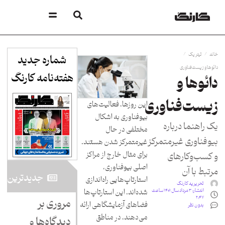
/
/
خانه
تیتر یک
شماره جدید
دائوها و زیست‌فناوری
هفته‌نامه کارنگ​
دائوها و
زیست‌فناوری
این روزها، فعالیت‌های
بیوفناوری به اشکال
یک راهنما درباره
مختلفی در حال
بیوفناوری غیرمتمرکز
غیرمتمرکز شدن هستند.
برای مثال خارج از مراکز
و کسب‌وکارهای
اصلی بیوفناوری،
مرتبط با آن
جدید‌ترین
استارتاپ‌‌هایی راه‌اندازی
تحریریه کارنگ
شده‌اند. این استارتاپ‌ها
انتشار:
۳ مرداد سال ۱۴۰۱ ساعت
۲:۴۷
مروری بر
فضاهای آزمایشگاهی ارائه
بدون نظر
می‌دهند، در مناطق
دیدگاه‌ها و