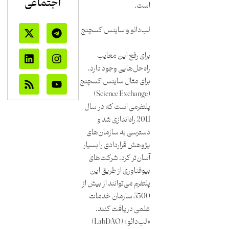
اجتماعی
است.
لب‌دائو و ساینس‌اکسچنج
برای رفع این معایب
راه‌حل‌هایی وجود دارد.
برای مثال ساینس‌اکسچنج
(Science Exchange)
پلتفرمی است که در سال
2011 راه‌اندازی شد و
دسترسی به سازمان‌های
پژوهش قراردادی را بسیار
آسان‌تر کرد. شرکت‌های
بیوفناوری از طریق این
پلتفرم می‌توانند از بیش از
3500 سازمان خدمات
علمی دریافت کنند.
«لب‌دائو» (LabDAO)