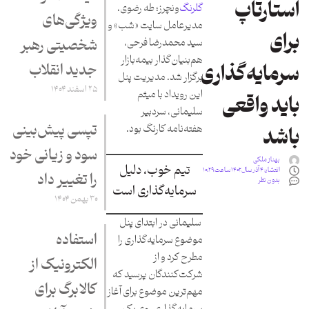
استارتاپ
گلرنگ
‌ونچرز؛ طه رضوی،
ویژگی‌های
مدیرعامل سایت «شب» و
برای
شخصیتی رهبر
سید محمدرضا فرحی،
هم‌بنیان‌گذار بیمه‌بازار
جدید انقلاب
سرمایه‌گذاری
برگزار شد. مدیریت پنل
۲۵ اسفند ۱۴۰۴
این رویداد با میثم
باید واقعی
سلیمانی، سردبیر
تپسی پیش‌بینی
هفته‌نامه کارنگ بود.
باشد
سود و زیانی خود
بهناز ملکی
تیم خوب، دلیل
انتشار:
۴ آذر سال ۱۴۰۲ ساعت ۱۰:۲۹
را تغییر داد
بدون نظر
سرمایه‌گذاری است
۳۰ بهمن ۱۴۰۴
سلیمانی در ابتدای پنل
استفاده
موضوع سرمایه‌گذاری را
مطرح کرد و از
الکترونیک از
شرکت‌کنندگان پرسید که
کالابرگ برای
مهم‌ترین موضوع برای آغاز