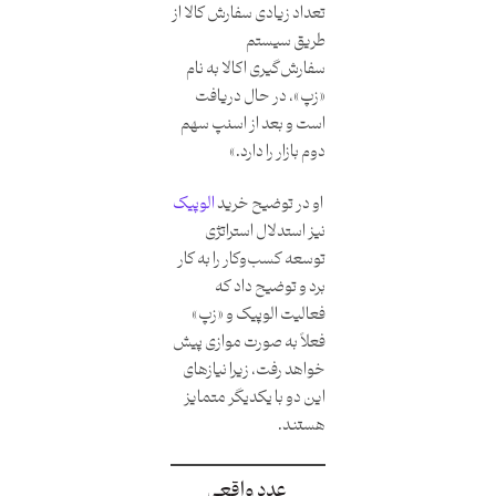
تعداد زیادی سفارش کالا از
طریق سیستم
سفارش‌گیری اکالا به نام
«زپ»، در حال دریافت
است و بعد از اسنپ سهم
دوم بازار را دارد.»
او در توضیح خرید
الوپیک
نیز استدلال استراتژی
توسعه کسب‌وکار را به کار
برد و توضیح داد که
فعالیت الوپیک و «زپ»
فعلاً به صورت موازی پیش
خواهد رفت، زیرا نیازهای
این دو با یکدیگر متمایز
هستند.
عدد واقعی