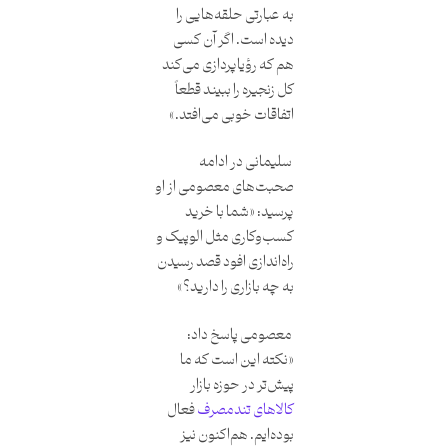
به عبارتی حلقه‌هایی را
دیده است. اگر آن کسی
هم که رؤیاپردازی می‌کند
کل زنجیره را ببیند قطعاً
اتفاقات خوبی می‌افتد.»
سلیمانی در ادامه
صحبت‌های معصومی از او
پرسید: «شما با خرید
کسب‌وکاری مثل الوپیک و
راه‌اندازی افود قصد رسیدن
به چه بازاری را دارید؟»
معصومی پاسخ داد:
«نکته این است که ما
پیش‌تر در حوزه بازار
کالاهای تندمصرف
فعال
بوده‌ایم. هم‌اکنون نیز