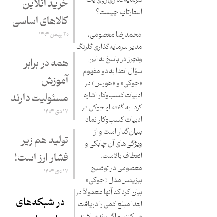
سرمایه‌گذاری روی یک
خرید آنلاین
استارتاپ چیست؟
کالاهای اساسی
محمدرضا معصومی،
۲۰ بهمن ۱۴۰۴
مدیر سرمایه‌گذاری گلرنگ
ونچرز در پاسخ به این
همه در برابر
سؤال ابتدا به دو مفهوم
آموزش
«جوکی» و «هورس» در
ادبیات کسب‌وکار اشاره
مسئولیت دارند
کرد. به گفته او جوکی در
۱۷ دی ۱۴۰۴
ادبیات کسب‌وکار نماد
بنیان‌گذار است و از
تولید هم زیر
ویژگی‌های آن چابکی و
فشار ارز است!
انعطاف بالاست.
معصومی در توضیح
۱۷ دی ۱۴۰۴
بیزینس‌مدل «جوکی»
بیان کرد که آنها معمولاً در
در شبکه‌های
ابتدا مبلغ کمی را دریافت
می‌کنند و اگر برنده باشند