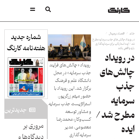
/
/
خانه
اقتصاد دیجیتال
شماره جدید
در رویداد چالش‌های جذب سرمایه مطرح
شد / ایده استارتاپ برای سرمایه‌گذاری
هفته‌نامه کارنگ​
باید واقعی باشد
در رویداد
رویداد «چالش‌های فرایند
چالش‌های
جذب سرمایه» در محل
دانشگاه علم و فرهنگ
جذب
برگزار شد. این رویداد با
حضور میثم زرگرپور،
سرمایه
استراتژیست جذب سرمایه
جدید‌ترین
و مشاور توسعه
مطرح شد /
کسب‌وکار؛ محمدرضا
مروری بر
ایده
معصومی، مدیر
سرمایه‌گذاری
دیدگاه‌ها و