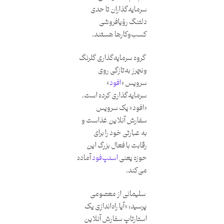
سرمایه‌گذاران تا حدی
دلتنگ رؤیافروشی
کسب‌وکارها هستند.
گروه سرمایه‌گذاری گلرنگ
ونچرز به‌تازگی روی
سرویس «
افود
»
سرمایه‌گذاری کرده است.
«افود» یک سرویس
سفارش آنلاین غذاست و
به عبارتی خود را برای
رقابت با فعال بزرگ این
حوزه یعنی
اسنپ‌فود
آماده
می‌کند.
سلیمانی از معصومی
پرسید: «آیا راه‌اندازی یک
استارتاپ سفارش آنلاین