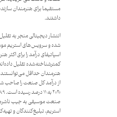
مستقیما برای هنرمندان سازنده
داشتند.
انتشار دیجیتالی منجر به تقل
شده و سرویس‌های استریم موس
اسپاتیفای درآمد را برای اکثر هن
کمتر‌شناخته‌شده تقلیل داده‌ان
از درآمد کل صنعت را صاحب شون
صنعت موسیقی به جیب ناشره
استریم، تبلیغ‌کنندگان و تهیه‌ک