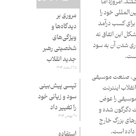
ند. امروزه اما
‌المللی خود را
مروری بر
ی برای کسب درآمد
دیدگاه‌ها و
شکل این اتفاق نه
ویژگی‌های
ی شدن آن به سود
شخصیتی رهبر
است.
جدید انقلاب
۲۵ اسفند ۱۴۰۴
غربی، صنعت موسیقی
تپسی پیش‌بینی
نقلاب اینترنت
سود و زیانی خود
موسیقی را عوض
را تغییر داد
 دگرگون شده و
۳۰ بهمن ۱۴۰۴
ر‌های بزرگ خارج
داده است.
استفاده