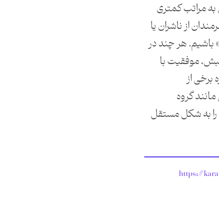
به مراتب کمتری
ندان از ناشران یا
باشیم. هر چند در
بش، موفقیت با
ه برخی از
انند گروه
را به شکل مستقل
https://kar