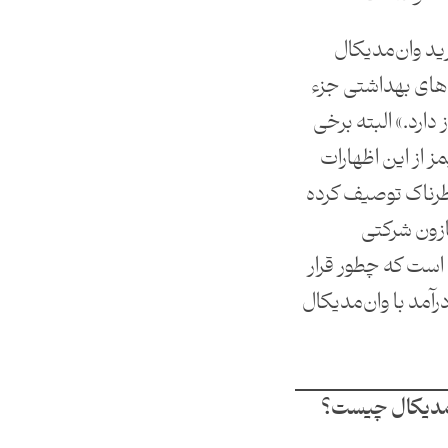
رید وان‌مدیکال
‌های بهداشتی جزء
 دارد.» البته برخی
ز از این اظهارات
خطرناک توصیف کرده
زون شرکتی
 است که چطور قرار
رآمد با وان‌مدیکال
ن‌مدیکال چیست؟