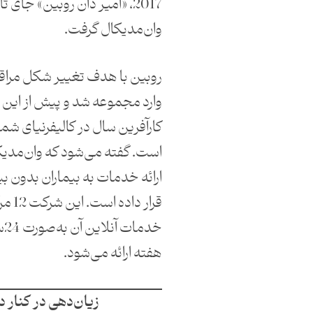
2017، «امیر دان روبین» جای تام
وان‌مدیکال گرفت.
روبین با هدف تغییر شکل مرا
وارد مجموعه شد و پیش از این دو
کارآفرین سال در کالیفرنیای ش
است. گفته می‌شود که وان‌مدیک
ارائه خدمات به بیماران بدون بی
قرار د
خد
هفته ارائه می‌شود.
زیان‌دهی در کنار در