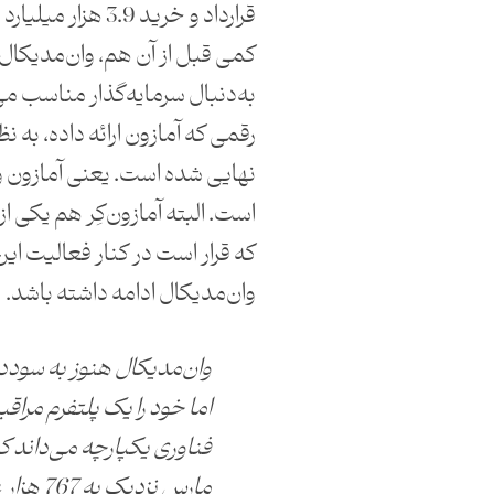
قرارداد و خرید 3.9 هز
کمی قبل از آن هم، وان‌مدیکال ا
به‌دنبال سرمایه‌گذار مناسب می‌
رقمی که آمازون ارائه داده، به 
نهایی شده است. یعنی آمازون و
است. البته آمازون‌کِر هم یکی
که قرار است در کنار فعالیت ای
وان‌مدیکال ادامه داشته باشد.
وان‌مدیکال هنوز به سودد
اما خود را یک پلتفرم مراقب
فناوری یکپارچه می‌داند که 
مارس نزدیک به 767 هزار عضو داشت