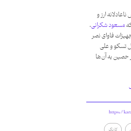
عادلانه ارز و
که
مسعود شکرانی
،
هیزات فاوای نصر
ل تسکو و علی
حصین به آن‌ها
گ
https://kar
کارنگ