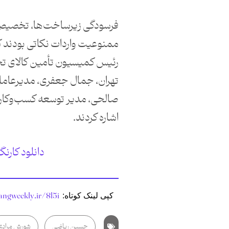
فرسودگی زیرساخت‌ها، تخصیص نا
ممنوعیت واردات نکاتی بودند 
رئیس کمیسیون تأمین کالای تج
تهران، جمال جعفری، مدیرعام
صالحی، مدیر توسعه کسب‌وکار 
اشاره کردند.
دانلود کارن
angweekly.ir/8l5i
کپی لینک کوتاه:
حسین ریاضی
شورش مرادی