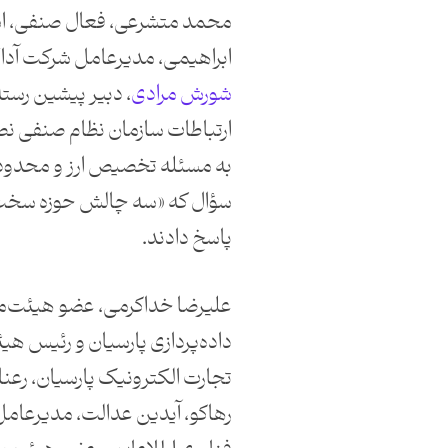
محمد متشرعی، فعال صنفی، اش
ابراهیمی، مدیرعامل شرکت آداک
شورش مرادی
، دبیر پیشین رسته
ارتباطات سازمان نظام صنفی نصر 
به مسئله تخصیص ارز و محدود
سؤال که «سه چالش حوزه سخت
پاسخ دادند.
علیرضا خداکرمی، عضو هیئت‌مد
داده‌پردازی پارسیان و رئیس ه
تجارت الکترونیک پارسیان، رعن
رهاکو، آیدین عدالت، مدیرعا