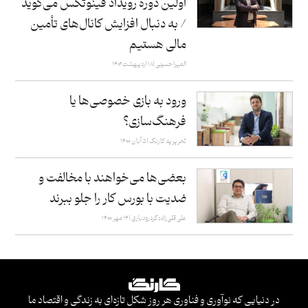
اولین دوره رویداد فینوتکس می‌گوید
/ به دنبال افزایش کانال‌های تأمین‌
مالی هستیم
المیرا حسینی
۱۸ اردیبهشت ۱۴۰۲
ورود به بازی خصوصی‌ها یا
فرهنگ‌سازی؟
تحریریه کارنگ
۵ آبان ۱۴۰۰
بعضی‌ها می‌خواهند با مخالفت و
ضدیت با بورس کار را جلو ببرند
علی قلی‌زاده گردرودباری
۱۴ مهر ۱۴۰۰
در دنیایی که نوآوری و فناوری هر روز شکل تازه‌ای به زندگی و اقتصاد ما