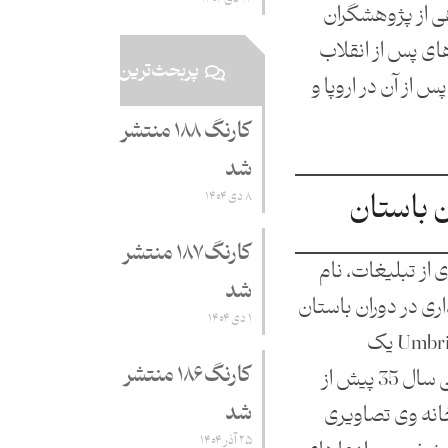
ی از پژوهشگران
ای پس از انقلاب
پربحث‌ترین
س از آن در اروپا و
کارنگ ۱۸۸ منتشر
شد
ن باستان
۸ دی ۱۴۰۴
کارنگ ۱۸۷ منتشر
از تبلیغات، نام
شد
ری در دوران باستان
۱ دی ۱۴۰۴
است. برای نمونه Umbricius Scauras یک
کارنگ ۱۸۶ منتشر
تولید‌کننده سس‌‌ماهی در حوالی سال 35 پیش از
شد
خانه وی تصاویری
۲۵ آذر ۱۴۰۴