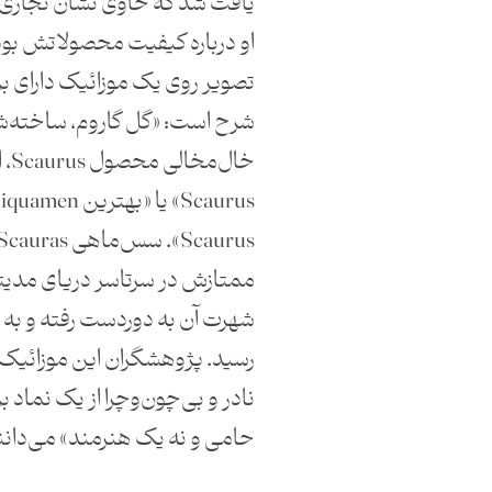
یافت شد که حاوی نشان تجاری
او درباره کیفیت محصولاتش بو
تصویر روی یک موزائیک دارای ب
شرح است: «گل گاروم، ساخته‌ش
خال‌
ممتازش در سرتاسر دریای مدیتر
شهرت آن به دوردست رفته و به 
رسید. پژوهشگران این موزائیک را
نادر و بی‌چون‌وچرا از یک نماد ب
حامی و نه یک هنرمند» می‌دانن