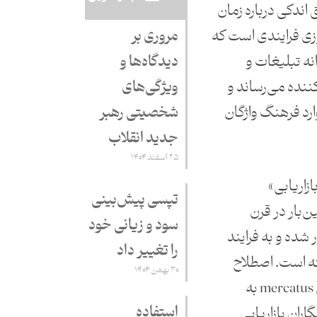
ق اندکی درباره زمان
روزی فرایندی است که
مروری بر
نه تبلیغات و
دیدگاه‌ها و
ننده می‌رساند و
ویژگی‌های
 نخستین‌بار در سال 1897 وارد فرهنگ واژگان
شخصیتی رهبر
جدید انقلاب
۲۵ اسفند ۱۴۰۴
ازاریابی»
تپسی پیش‌بینی
ستین‌بار در قرن
سود و زیانی خود
شده و به فرایند
را تغییر داد
ته است. اصطلاح
۳۰ بهمن ۱۴۰۴
Marketing برگرفته از واژه لاتین mercatus به
استفاده
اران بازاریابی