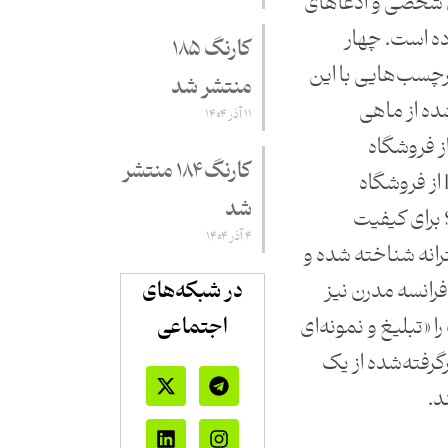
 شخصی و ادعاهای
ده است. چهار
کارنگ ۱۸۵
رچسب‌هایی با این
منتشر شد
ده از ماهی
۱۱ آذر ۱۴۰۴
مخالی محصول Scaurus، از فروشگاه
کارنگ ۱۸۴ منتشر
Scaurus» یا «بهترین liquamen از فروشگاه
شد
Scaurus». سس‌ماهی Scauras برای کیفیت
۴ آذر ۱۴۰۴
انه شناخته شده و
فرانسه مدرن نیز
در شبکه‌های
 «تبلیغ و نمونه‌ای
اجتماعی
رگرفته‌شده از یک
د.