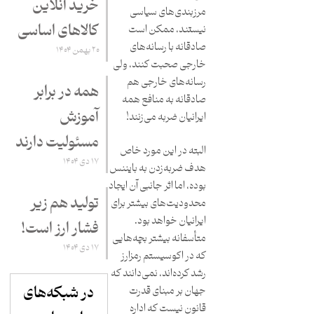
خرید آنلاین
مرزبندی‌های سیاسی
کالاهای اساسی
نیستند، ممکن است
صادقانه با رسانه‌های
۲۰ بهمن ۱۴۰۴
خارجی صحبت کنند، ولی
رسانه‌های خارجی هم
همه در برابر
صادقانه به منافع همه
آموزش
ایرانیان ضربه می‌زنند!
مسئولیت دارند
البته در این مورد خاص
۱۷ دی ۱۴۰۴
هدف ضربه‌زدن به بایننس
بوده، اما اثر جانبی آن ایجاد
تولید هم زیر
محدودیت‌های بیشتر برای
ایرانیان خواهد بود.
فشار ارز است!
متأسفانه بیشتر بچه‌هایی
۱۷ دی ۱۴۰۴
که در اکوسیستم رمزارز
رشد کرده‌اند، نمی‌دانند که
در شبکه‌های
جهان بر مبنای قدرت
قانون نیست که اداره