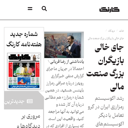
/
/
خانه
دیدگاه
شماره جدید
جای خالی بازیگران بزرگ صنعت مالی
هفته‌نامه کارنگ​
جای خالی
بازیگران
یادداشتی از رضا قربانی\
احتمالاً در جریان ماجرای
بزرگ صنعت
گزارش منفی خبرگزاری
رویترز درباره صرافی رمزارز
مالی
بایننس هستید. در همین
رشد اکوسیستم
شماره «رمزارز» هم مطالبی
جدید‌ترین
درباره آن کار شده و
رمزارزی ایران در گرو
می‌توانید به آنها مراجعه
تعامل با دیگر
مروری بر
کنید. واقعیت این است
اکوسیستم‌های
دیدگاه‌ها و
که بسیاری از افرادی که در