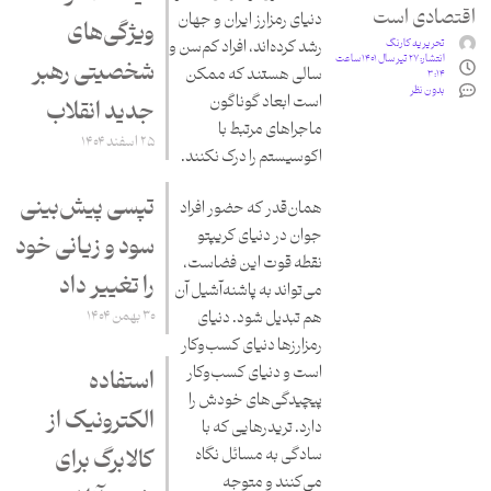
اقتصادی است
دنیای رمزارز ایران و جهان
ویژگی‌های
تحریریه کارنگ
رشد کرده‌اند، افراد کم‌سن و
انتشار:
۲۷ تیر سال ۱۴۰۱ ساعت
شخصیتی رهبر
سالی هستند که ممکن
۳:۱۴
بدون نظر
است ابعاد گوناگون
جدید انقلاب
ماجراهای مرتبط با
۲۵ اسفند ۱۴۰۴
اکوسیستم را درک نکنند.
تپسی پیش‌بینی
همان‌قدر که حضور افراد
جوان در دنیای کریپتو
سود و زیانی خود
نقطه قوت این فضاست،
را تغییر داد
می‌تواند به پاشنه‌آشیل آن
۳۰ بهمن ۱۴۰۴
هم تبدیل شود. دنیای
رمزارزها دنیای کسب‌وکار
است و دنیای کسب‌وکار
استفاده
پیچیدگی‌های خودش را
الکترونیک از
دارد. تریدرهایی که با
کالابرگ برای
سادگی به مسائل نگاه
می‌کنند و متوجه