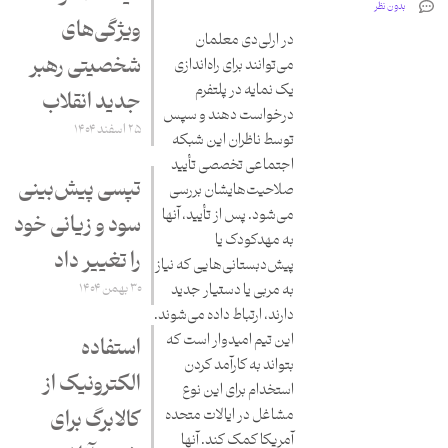
بدون نظر
ویژگی‌های
در ارلی‌دی معلمان
شخصیتی رهبر
می‌توانند برای راه‌اندازی
یک نمایه در پلتفرم
جدید انقلاب
درخواست دهند و سپس
۲۵ اسفند ۱۴۰۴
توسط ناظران این شبکه
اجتماعی تخصصی تأیید
تپسی پیش‌بینی
صلاحیت‌هایشان بررسی
می‌شود. پس از تأیید، آنها
سود و زیانی خود
به مهدکودک یا
را تغییر داد
پیش‌دبستانی‌هایی که نیاز
۳۰ بهمن ۱۴۰۴
به مربی یا دستیار جدید
دارند، ارتباط داده می‌شوند.
این تیم امیدوار است که
استفاده
بتواند به کارآمد کردن
الکترونیک از
استخدام برای این نوع
کالابرگ برای
مشاغل در ایالات متحده
آمریکا کمک کند. آنها