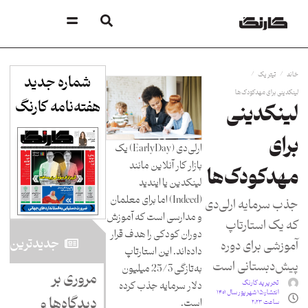
/
/
خانه
تیتر یک
شماره جدید
لینکدینی برای مهدکودک‌ها
هفته‌نامه کارنگ​
لینکدینی
برای
ارلی‌دی (EarlyDay) یک
بازار کار آنلاین مانند
مهدکودک‌ها
لینکدین یا ایندید
(Indeed) اما برای معلمان
جذب سرمایه ارلی‌دی
و مدارسی است که آموزش
که یک استارتاپ
دوران کودکی را هدف قرار
جدید‌ترین
آموزشی برای دوره
داده‌اند. این استارتاپ
پیش‌دبستانی است
به‌تازگی 25/3 میلیون
مروری بر
تحریریه کارنگ
دلار سرمایه جذب کرده
انتشار:
۱۵ شهریور سال ۱۴۰۱
دیدگاه‌ها و
است.
ساعت ۲:۲۳