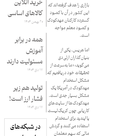
خرید آنلاین
بازاری را هدف گرفته‌اند که
کالاهای اساسی
این کشور در آن با کمبود
گسترده کارکنان مهدکودک
۲۰ بهمن ۱۴۰۴
و کمبود معلم مواجه
است.
همه در برابر
آموزش
اما هریس، یکی از
بنیان‌گذاران ارلی‌دی
مسئولیت دارند
می‌گوید: «ما به‌سرعت از
۱۷ دی ۱۴۰۴
تحقیقات خود دریافتیم که
مشکل استخدام
تولید هم زیر
مهدکودک در آمریکا یک
مشکل بسیار جدی است.
فشار ارز است!
مهدکودک‌ها از سایت‌های
۱۷ دی ۱۴۰۴
کاریابی چون کریگ‌لیست
یا ایندید برای استخدام
در شبکه‌های
استفاده می‌کنند و گردش
مالی که سهم معلمان