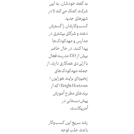
به گفته خودشان، به این
شرکت کمک می‌کند تا در
شهرهای جدید
کسب‌وکارشان را گسترش
دهند و شرکای بیشتری در
مدارس و مهدکودک‌ها
پیدا کنند. در حال حاضر
بیش از 150 مدرسه فعال
با ارلی‌دی همکاری دارند، از
جمله مهدکودک‌های
زنجیره‌ای برایت ‌هورایزن (
Bright Horizons) که از
برندهای مطرح آموزش
پیش‌دبستانی در
آمریکاست.
رشد سریع این کسب‌وکار
باعث جلب توجه