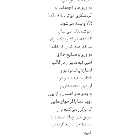
تبلیغات و بازرگانی،
نوآوری‌های اجتماعی و
گردشگری، آی‌تی، IoT، AR،
VR و بیمه می‌شود.
خوشبختانه طی سال
گذشته، در کنار نهادسازی،
ساختارمند کردن کارخانه
نوآوری و صنایع خلاق
آمپر، تیم‌هایی را در قالب
استارتاپ‌استودیو و
شتاب‌دهنده به وجود
آوردیم و قصد داریم
ورودی‌های امسال را از بین
رویدادها یا فراخوان‌هایی
که برگزار می‌کنیم یا از
طریق میز ارتباط صنعت با
دانشگاه یا سایت گزینش
کنیم.