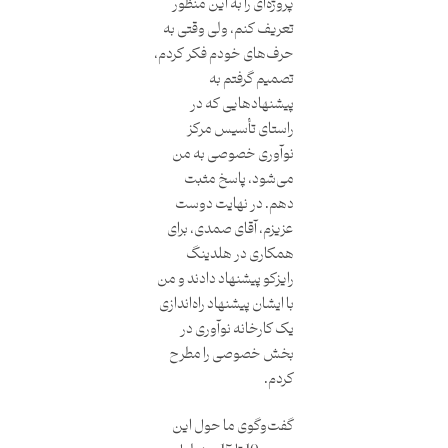
پروژه‌ای را به این منظور
تعریف کنم، ولی وقتی به
حرف‌های خودم فکر کردم،
تصمیم گرفتم به
پیشنهادهایی که در
راستای تأسیس مرکز
نوآوری خصوصی به من
می‌شود، پاسخ مثبت
دهم. در نهایت دوست
عزیزم، آقای صمدی، برای
همکاری در هلدینگ
رایزکو پیشنهاد دادند و من
با ایشان پیشنهاد راه‌اندازی
یک کارخانه نوآوری در
بخش خصوصی را مطرح
کردم.
گفت‌وگوی ما حول این