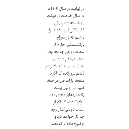
در نهایت در سال 1401 با
37 سال خدمت در دولت
بازنشسته شدم، ولی از
35سالگی این دغدغه را
داشتم که در دوران
بازنشستگی، خارج از
سمت دولتی چه فعالیتی
انجام خواهم داد؟! در
همان بحبوحه ایده‌ای را در
ذهنم پروراندم که اگر به
صفحه آپارات من مراجعه
کنید، در اولین پست
یک‌دقیقه‌ای منتشرشده
بازگو کرده‌ام که اگر از
سِمت دولتی کنار بروم،
چه ‌کار خواهم کرد و
توضیح داده‌ام که قصد