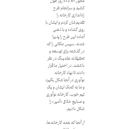
محور، 10 تا 15 روز طول
کشید و سرانجام طرح
راه‌اندازی کارخانه را
تقدیم‌شان کردم و ایشان با
روی گشاده و با ذهنی
آماده این طرح را پذیرا
شدند. سپس مکانی را که
در گذشته برای توسعه و
تحقیقات هلدینگ در نظر
داشتند، در اختیار ما قرار
دادند تا نهاد کارخانه
نوآوری در آنجا شکل بگیرد
و ما به‌ کمک ایشان و یک
تیم خوب، کارخانه نوآوری
و صنایع خلاق «آمپر» را
شکل دادیم.
از آنجا که همه کارخانه‌ها،