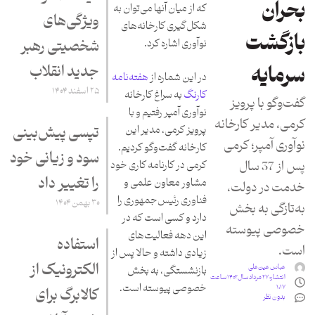
بحران
که از میان آنها می‌توان به
ویژگی‌های
شکل‌گیری کارخانه‌های
بازگشت
شخصیتی رهبر
نوآوری اشاره کرد.
جدید انقلاب
سرمایه
در این شماره از
هفته‌نامه
۲۵ اسفند ۱۴۰۴
کارنگ
به سراغ کارخانه
گفت‌و‌گو با پرویز
نوآوری آمپر رفتیم و با
کرمی، مدیر کارخانه
تپسی پیش‌بینی
پرویز کرمی، مدیر این
نوآوری آمپر؛ کرمی
کارخانه گفت‌وگو کردیم.
سود و زیانی خود
پس از 37 سال
کرمی در کارنامه کاری خود
را تغییر داد
مشاور معاون علمی و
خدمت در دولت،
فناوری رئیس‌جمهوری را
۳۰ بهمن ۱۴۰۴
به‌تازگی به بخش
دارد و کسی است که در
خصوصی پیوسته
این دهه فعالیت‌های
استفاده
است.
زیادی داشته و حالا پس از
الکترونیک از
عباس عین‌علی
بازنشستگی، به بخش
انتشار:
۲۷ مرداد سال ۱۴۰۲ ساعت
خصوصی پیوسته است.
۱:۱۷
کالابرگ برای
بدون نظر