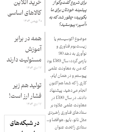
خرید آنلاین
برای شروع گفت‌وگو از
پیشینه خودتان برای ما
کالاهای اساسی
بگویید؛ چطور شد که به
۲۰ بهمن ۱۴۰۴
«آمپر» پیوستید؟
همه در برابر
موضوع اکوسیستم یا
زیست‌بوم فناوری و
آموزش
نوآوری به دهه 90
مسئولیت دارند
بازمی‌گردد؛ سال 1389 بود
که من به معاونت علمی
۱۷ دی ۱۴۰۴
پیوستم و در همان ایام،
کاری را که شما هم‌اکنون
تولید هم زیر
انجام می‌دهید، پیشنهاد
فشار ارز است!
دادند. در سال 1390 در
۱۷ دی ۱۴۰۴
معاونت علمی علاوه‌ بر
ستادهای فناوری راهبردی
مثل نانو، بایو، هوافضا و…
در شبکه‌های
ستادی را تحت‌ عنوان