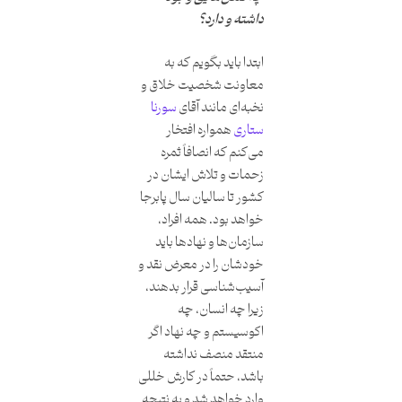
داشته و دارد؟
ابتدا باید بگویم که به
معاونت شخصیت خلاق و
نخبه‌ای مانند آقای
سورنا
ستاری
همواره افتخار
می‌کنم که انصافاً ثمره
زحمات و تلاش ایشان در
کشور تا سالیان سال پابرجا
خواهد بود. همه افراد،
سازمان‌ها و نهادها باید
خودشان را در معرض نقد و
آسیب‌شناسی قرار بدهند،
زیرا چه انسان، چه
اکوسیستم و چه نهاد اگر
منتقد منصف نداشته
باشد، حتماً در کارش خللی
وارد خواهد شد و به نتیجه