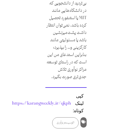
بی‌تردید از دانشجویی که
در دانشگاه‌هایی مانند
MIT یا استنفورد تحصیل
کرده باشد، نمی‌توان انتظار
داشت پشت‌میزنشین
باشد یا مسئولیتی مانند
کارگزینی و… را بپذیرد؛
بنابراین استدعای من این
است که در راستای توسعه
مراکز نوآوری تلاش
جدی‌تری صورت بگیرد.
کپی
https://karangweekly.ir/qkph
لینک
کوتاه:
اکوسیستم نوآوری