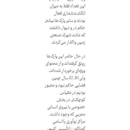
این تعداد فقط به میزان
انگشت‌شماری فعال
بودند و سایر پارک‌ها بیشتر
حکم در و دیوار داشتند
که مانند شهرک صنعتی
زمین واگذار می‌کردند.
در حال حاضر این پارک‌ها
رونق گرفته‌اند و از محتوای
ویژه‌ای برخوردار شده‌اند،
ولی 10، 12 سال چنین
فضایی حاکم نبود و مجبور
بودیم در مقیاس
کوچک‌تر، در بخش
خصوصی با نیروی انسانی
مجربی که وجود داشت،
مراکز نوآوری با اسامی
گوناگون را تأسیس کنیم.