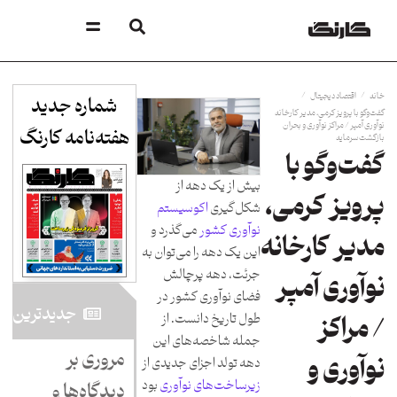
/
/
خانه
اقتصاد دیجیتال
شماره جدید
گفت‌و‌گو با پرویز کرمی، مدیر کارخانه
نوآوری آمپر / مراکز نوآوری و بحران
هفته‌نامه کارنگ​
بازگشت سرمایه
گفت‌و‌گو با
بیش از یک دهه از
پرویز کرمی،
شکل‌گیری
اکوسیستم
نوآوری کشور
می‌گذرد و
مدیر کارخانه
این یک دهه را می‌توان به‌
جرئت، دهه پرچالش
نوآوری آمپر
فضای نوآوری کشور در
جدید‌ترین
طول تاریخ دانست. از
/ مراکز
جمله شاخصه‌های این
مروری بر
نوآوری و
دهه تولد اجزای جدیدی از
زیرساخت‌های نوآوری
بود
دیدگاه‌ها و