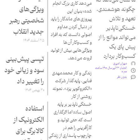
ما نشان می‌دهد که
می‌دهد کاری بزرگ انجام
ویژگی‌های
چگونه هوشمندی،
شده؛ بنیان این
تعهد و تلاش
پیروزی‌های ماندگار را باید
شخصیتی رهبر
در دنبال کردن مداوم
خستگی‌ناپذیر
جدید انقلاب
اصولی دانست که به افراد
می‌تواند موانع را از
۲۵ اسفند ۱۴۰۴
و کسب‌وکار آن‌ها
پیش پای یک
ویژگی‌هایی بیش از تولید
کسب‌و‌کار بردارد
تپسی پیش‌بینی
ثروت می‌دهد.
مهران امیری
سود و زیانی خود
انتشار:
۲۳ تیر سال ۱۴۰۰ ساعت
زندگی و کار محمدمهدی
۳:۲۴
بدون نظر
را تغییر داد
فنایی، پایه‌گذار شرکت
«الکتروکویر یزد»، نمونه
۳۰ بهمن ۱۴۰۴
روشنی از کار
خستگی‌ناپذیر بر پایه
استفاده
اصول ساده اما اثرگذاری
الکترونیک از
است که حتی تولید و
کارآفرینی را هم در
کالابرگ برای
چارچوب پاسداری از زندگی