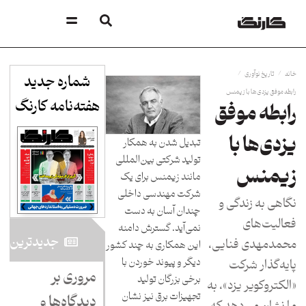
/
/
خانه
تاریخ نوآوری
شماره جدید
رابطه موفق یزدی‌ها با زیمنس
هفته‌نامه کارنگ​
رابطه موفق
یزدی‌ها با
تبدیل شدن به همکار
تولید شرکتی بین‌المللی
زیمنس
مانند زیمنس برای یک
شرکت مهندسی داخلی
نگاهی به زندگی و
چندان آسان به دست
فعالیت‌های
نمی‌آید. گسترش دامنه
جدید‌ترین
محمدمهدی فنایی،
این همکاری به چند کشور
دیگر و پیوند خوردن با
پایه‌گذار شرکت
مروری بر
برخی بزرگان تولید
«الکتروکویر یزد»، به
تجهیزات برق نیز نشان
دیدگاه‌ها و