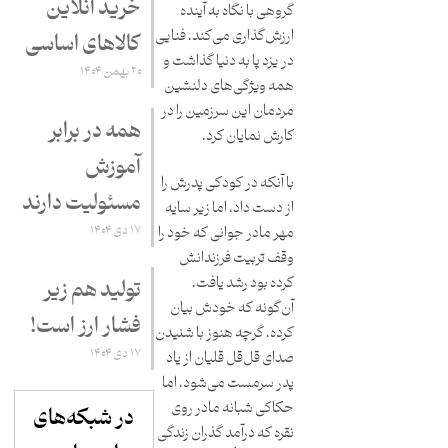
خرید آنلاین
گروهی با نگاه به آینده
ارزش‌گذاری می‌کند. فنایی
کالاهای اساسی
در یزد پا به دنیا گذاشت و
۲۰ بهمن ۱۴۰۴
همه ویژگی‌های دلنشین
مردمان این سرزمین را در
همه در برابر
کارش نمایان کرد.
آموزش
با آنکه در کودکی پدرش را
مسئولیت دارند
از دست داد، اما زیر سایه
۱۷ دی ۱۴۰۴
مهر مادر جوانی که خود را
وقف تربیت فرزندانش
کرده بود رشد یافت.
تولید هم زیر
آن‌گونه که خودش بیان
فشار ارز است!
کرده، گرچه هنوز با شنیدن
۱۷ دی ۱۴۰۴
صدای قل‌قل قلیان از یاد
پدر سرمست می‌شود، اما
حکاکی شبانه مادر روی
در شبکه‌های
نقره که درآمد گذران زندگی