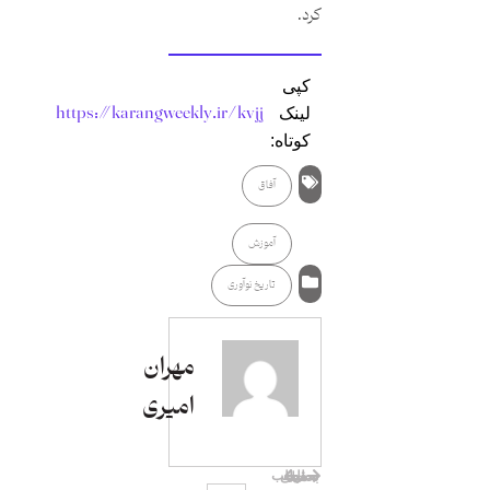
کرد.
کپی
https://karangweekly.ir/kvjj
لینک
کوتاه:
آفاق
آموزش
تاریخ نوآوری
مهران
امیری
بازیکن شماره 212
آمازون از اعتصاب‌های کارگری ترسیده؟
مطلب بعدی
مطلب قبلی