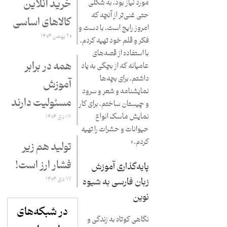
خرید آنلاین
مورد نیاز بود، به شکلی
حتی غنی‌تر از آنچه که
کالاهای اساسی
امروز رایج است، با دست و
۲۰ بهمن ۱۴۰۴
فکر و قلم خود تهیه کردم.
با استفاده از قصه‌های
همه در برابر
عامیانه که از بچگی به یاد
داشتم، برای بچه‌ها
آموزش
نمایشنامه و شعر و سرود
مسئولیت دارند
و چیستان ساختم. برای کار
نمایش ماسک انواع
۱۷ دی ۱۴۰۴
حیوانات و حشرات را تهیه
کردم.»
تولید هم زیر
فشار ارز است!
پایه‌گذاری آموزش
۱۷ دی ۱۴۰۴
زبان فارسی به شیوه
نوین
در شبکه‌های
نگاهی کوتاه به زندگی و