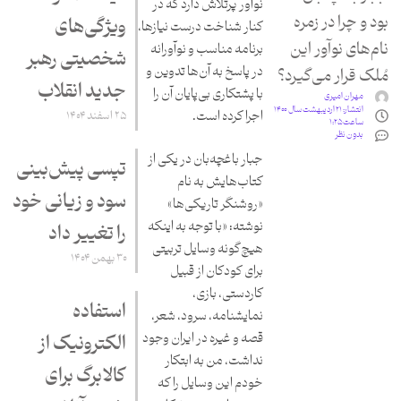
نوآور پرتلاش دارد که در
بود و چرا در زمره
ویژگی‌های
کنار شناخت درست نیازها،
نام‌های نوآور این
برنامه مناسب و نوآورانه
شخصیتی رهبر
در پاسخ به آن‌ها تدوین و
مُلک قرار می‌گیرد؟
جدید انقلاب
با پشتکاری بی‌پایان آن را
مهران امیری
انتشار:
۲۱ اردیبهشت سال ۱۴۰۰
اجرا کرده است.
۲۵ اسفند ۱۴۰۴
ساعت ۱:۲۵
بدون نظر
جبار باغچه‌بان در یکی از
تپسی پیش‌بینی
کتاب‌هایش به نام
سود و زیانی خود
«روشنگر تاریکی‌ها»
نوشته: «با توجه به اینکه
را تغییر داد
هیچ‌گونه وسایل تربیتی
۳۰ بهمن ۱۴۰۴
برای کودکان از قبیل
کاردستی، بازی،
استفاده
نمایشنامه، سرود، شعر،
قصه و غیره در ایران وجود
الکترونیک از
نداشت، من به ابتکار
کالابرگ برای
خودم این وسایل را که