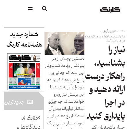
/
/
خانه
تاریخ نوآوری
شماره جدید
نیاز را بشناسید، راهکار درست ارائه دهید و
در اجرا پایداری کنید
هفته‌نامه کارنگ​
نیاز را
نخستین پرسش از هر
بشناسید،
بنیانگذار برنامه کسب‌وکار
این است که چه نیازی را
راهکار درست
پاسخ می‌دهد؟ اگر برنامه
ارائه دهید و
خود را نوآورانه بنامد، با
این پرسش نیز رو‌برو
در اجرا
جدید‌ترین
خواهد شد که چه چیزی
نشانگر نوآورانه بودن آن
پایداری کنید
مروری بر
است؟ تاریخ معاصر ایران
نمونه بسیار جالبی از یک
دیدگاه‌ها و
جبار باغچه‌بان که