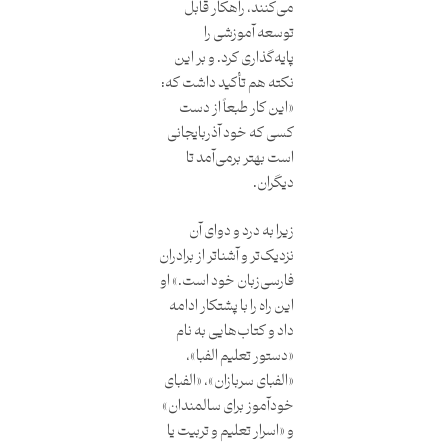
می‌کنند، راهکار قابل
توسعه آموزشی را
پایه‌گذاری کرد. و بر این
نکته هم تأکید داشت که:
«این کار طبعاً از دست
کسی که خود آذربایجانی
است بهتر برمی‌آمد تا
دیگران.
زیرا به درد و دوای آن
نزدیک‌تر و آشناتر از برادران
فارسی‌زبان خود است.» او
این راه را با پشتکار ادامه
داد و کتاب‌هایی به نام
«دستور تعلیم الفبا»،
«الفبای سربازان»، «الفبای
خودآموز برای سالمندان»
و «اسرار تعلیم و تربیت یا