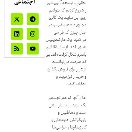
اجتماعی
تحقیق و توسعه آرتیبیشن
را شروع کردیم که بتوانیم
روی این سایت یک گالری
مجازی داشته باشیم و در
اصل چیزی که طراحی
می‌کنیم، یک مارکت‌پلیس
هنری باشد. از سال 93 این
پلتفرم شکل گرفت؛ فضایی
که هنرمند می‌توانست
اثرش را برای فروش بگذارد
و خریدار نیز ببیند و
انتخاب کند.
اما از آنجا که هنر تجسمی
یک بیزینس بسیار سنتی
است و مخاطبین و
بازیگرانش هنرمندان و
گالری‌دارها و حراجی‌ها