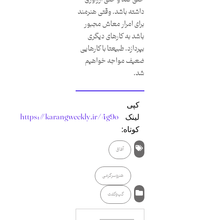
داشته باشد. وقتی هنرمند
برای امرار معاش مجبور
باشد به کارهای دیگری
بپردازد، طبیعتا با کارهایی
ضعیف مواجه خواهیم
شد.
کپی
https://karangweekly.ir/4g9o
لینک
کوتاه:
آفاق
هنر‌وسرگرمی
گپ‌وگفت