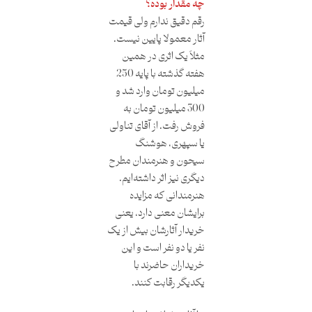
چه مقدار بوده؟
رقم دقیق ندارم ولی قیمت
آثار معمولا پایین نیست.
مثلاً یک اثری در همین
هفته گذشته با پایه 250
میلیون تومان وارد شد و
300 میلیون تومان به
فروش رفت. از آقای تناولی
یا سپهری، هوشنگ
سیحون و هنرمندان مطرح
دیگری نیز اثر داشته‌ایم.
هنرمندانی که مزایده
برایشان معنی دارد، یعنی
خریدار آثارشان بیش از یک
نفر یا دو نفر است و این
خریداران حاضرند با
یکدیگر رقابت کنند.