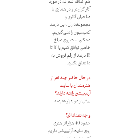
هم اضافه کنم که در مورد
آثار گران‌تر و در هماری با
صاحبان گالری و
مجموعه‌داران، این درصد
کمیسیون را نمی‌گیریم.
ممکن است روی مبلغ
خاصی توافق کنیم یا 10 تا
15 درصد از رقم فروش به
ما تعلق بگیرد.
در حال حاضر چند نفر از
هنرمندان با سایت
آرتیبیشن رابطه دارند؟
بیش از دو هزار هنرمند.
و چه تعداد اثر؟
حدود 40 هزار اثر هنری
روی سایت آرتیبیشن داریم