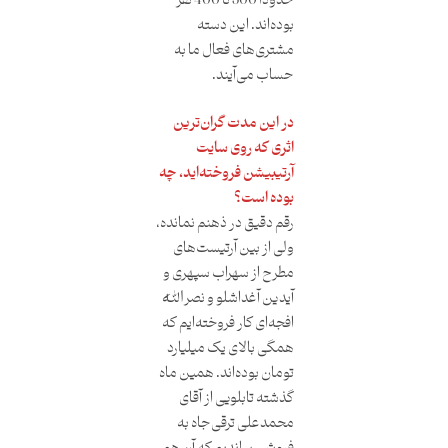
حدودا 300 تا 400 نفر
بوده‌اند. این دسته
مشتری‌های فعال ما به
حساب می‌آیند.
در این مدت گران‌ترین
اثری که روی سایت
آرتیبیشن فروخته‌اید، چه
بوده است؟
رقم دقیق در ذهنم نمانده،
ولی از بین آرتیست‌های
مطرح از سهراب سپهری و
آیدین آغداشلو و نصرالله
افجه‌ای کار فروخته‌ایم که
همگی بالای یک میلیارد
تومان بوده‌اند. همین ماه
گذشته تابلویی از آقای
محمدعلی ترقی‌جاه به