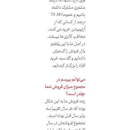
فرق دارد. شاید 30 درصد
مشتری مشترک داشته
باشیم و عموما 60، 70
درصد از کسانی که از
آرتیبیشن خرید می‌کنند،
مخاطب گالری‌ها نیستند.
در اصل ما با این پلتفرم
بازار فروش را گسترش
داده‌ایم و گاه سبد خرید
افراد را بزرگ‌تر کرده‌ایم.
می‌توانم بپرسم در
مجموع میزان فروش شما
چقدر است؟
رشد فروش ما به این شکل
بوده که هر سال تقریبا سه
برابر سال قبل بوده است.
مجموع فروشمان در سال