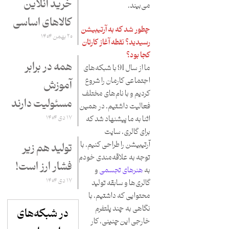
خرید آنلاین
می‌بیند.
کالاهای اساسی
چطور شد که به آرتیبیشن
۲۰ بهمن ۱۴۰۴
رسیدید؟ نقطه آغاز کارتان
کجا بود؟
همه در برابر
ما از سال 91 با شبکه‌های
اجتماعی کارمان را شروع
آموزش
کردیم و با نام‌های مختلف
مسئولیت دارند
فعالیت داشتیم. در همین
۱۷ دی ۱۴۰۴
اثنا به ما پیشنهاد شد که
برای گالری، سایت
آرتیبیشن را طراحی کنیم. با
تولید هم زیر
توجه به علاقه‌مندی خودم
فشار ارز است!
به
هنرهای تجسمی
و
۱۷ دی ۱۴۰۴
گالری‌ها و سابقه تولید
محتوایی که داشتیم، با
نگاهی به چند پلتفرم
در شبکه‌های
خارجی این‌چنینی، کار