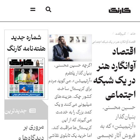
/
/
خانه
گپ‌وگفت
شماره جدید
اقتصاد آوانگارد هنر در یک شبکه اجتماعی
هفته‌نامه کارنگ​
اقتصاد
آوانگارد هنر
اگرچه حسین محسنی،
بنیان‌گذار پلتفرم
در یک شبکه
«آرتیبیشن»، می‌گوید مردم
برای کریستال ساخت
اجتماعی
کشور چک، هزینه‌های
میلیونی می‌کنند و یک
حسین محسنی،
جدید‌ترین
کمد بزرگ را به خدمت
بنیان‌گذار
می‌گیرند که از این
«آرتیبیشن» که به
مروری بر
کریستال‌ها مراقبت کند،
فروش آثار تجسمی
اما خرید یک تابلوی نقاشی
دیدگاه‌ها و