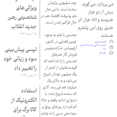
چند میلیونی برایشان
می‌پردازد، می‌گوید
ویژگی‌های
سخت است، با این‌حال
بیش از دو هزار
باید پذیرفت اقتصاد هنر در
شخصیتی رهبر
هنرمند و 40 هزار اثر
حال فراگیر شدن است.
جدید انقلاب
هنری روی این پلتفرم
۲۵ اسفند ۱۴۰۴
هستند
محسنی با علم به وجود
چنین فضایی در کشور،
المیرا حسینی
انتشار:
۲۳ تیر سال ۱۴۰۰ ساعت
آرتیبیشن، مارکت‌پلیس
تپسی پیش‌بینی
۲:۰۰
یک نظر
فروش آثار هنرهای
سود و زیانی خود
تجسمی را راه انداخته که
را تغییر داد
قیمت‌هایش از کمتر از
یک میلیون تومان شروع
۳۰ بهمن ۱۴۰۴
می‌شود و به بالای یک
میلیارد هم می‌رسد. کاری
استفاده
که سخت شروع شده، با
الکترونیک از
دشواری ادامه یافته و حالا
کم‌کم دارد روزهای رونق و
کالابرگ برای
سوددهی نسبی را به چشم